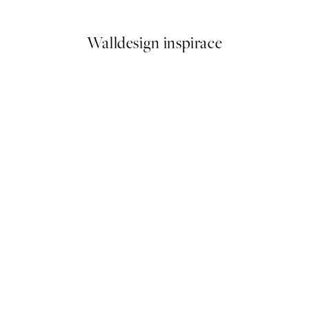
Od 161 Kč
322 Kč
Walldesign inspirace