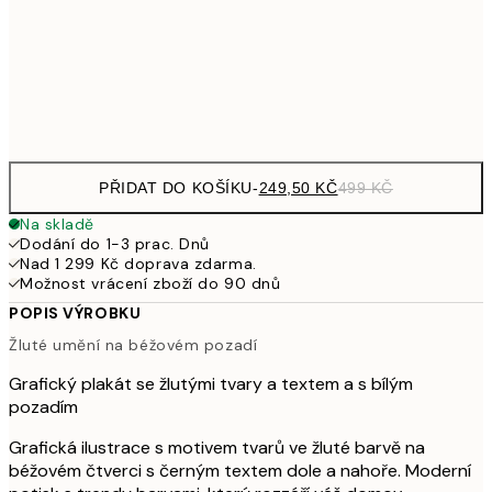
462,50
50x70 cm
92
Frame
options
PŘIDAT DO KOŠÍKU
-
249,50 KČ
499 KČ
Na skladě
Dodání do 1-3 prac. Dnů
Nad 1 299 Kč doprava zdarma.
Možnost vrácení zboží do 90 dnů
POPIS VÝROBKU
Žluté umění na béžovém pozadí
Grafický plakát se žlutými tvary a textem a s bílým
pozadím
Grafická ilustrace s motivem tvarů ve žluté barvě na
béžovém čtverci s černým textem dole a nahoře. Moderní