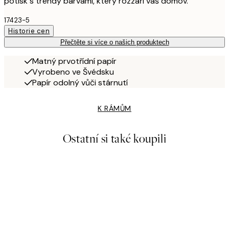
potisk s trendy barvami, který rozzáří váš domov.
17423-5
Historie cen
Přečtěte si více o našich produktech
Matný prvotřídní papír
Vyrobeno ve Švédsku
Papír odolný vůči stárnutí
K RÁMŮM
Ostatní si také koupili