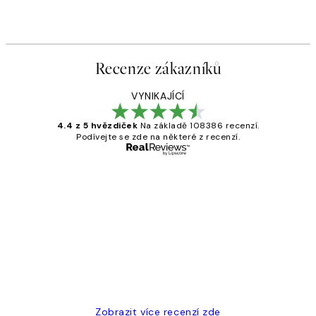
Recenze zákazníků
VYNIKAJÍCÍ
4.4 z 5 hvězdiček
Na základě 108386 recenzí.
Podívejte se zde na některé z recenzí.
Ověřený kupující
Recenze
zákazníků
Perfection
3 dub
Lucia D
Zobrazit více recenzí zde