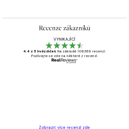
Recenze zákazníků
VYNIKAJÍCÍ
4.4 z 5 hvězdiček
Na základě 108386 recenzí.
Podívejte se zde na některé z recenzí.
Ověřený kupující
Recenze
zákazníků
Perfection
3 dub
Lucia D
Zobrazit více recenzí zde