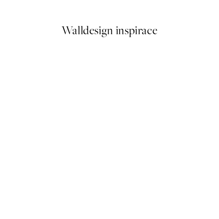
Od 161 Kč
322 Kč
Walldesign inspirace