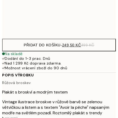
462,50
50x70 cm
92
Frame
options
PŘIDAT DO KOŠÍKU
-
249,50 KČ
499 KČ
Na skladě
Dodání do 1-3 prac. Dnů
Nad 1 299 Kč doprava zdarma.
Možnost vrácení zboží do 90 dnů
POPIS VÝROBKU
Růžová broskev
Plakát s broskví a modrým textem
Vintage ilustrace broskve v růžové barvě se zelenou
větvičkou a listem a s textem "Avoir la pêche" napsaným
modře na světlém pozadí. Roztomilý plakát s trendy