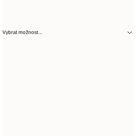
Vybrat možnost...
299
30x40 cm
59