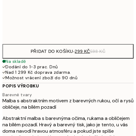
489,50
50x70 cm
97
Frame
options
PŘIDAT DO KOŠÍKU
-
299 KČ
598 KČ
Na skladě
Dodání do 1-3 prac. Dnů
Nad 1 299 Kč doprava zdarma.
Možnost vrácení zboží do 90 dnů
POPIS VÝROBKU
Barevné tvary
Malba s abstraktním motivem z barevných rukou, očí a rysů
obličeje, na bílém pozadí
Abstraktní malba s barevnýma očima, rukama a obličejem
na bílém pozadí. Hravý a barevný tisk, jako je tento, u vás
doma navodí hravou atmosféru a pokud jste spíše