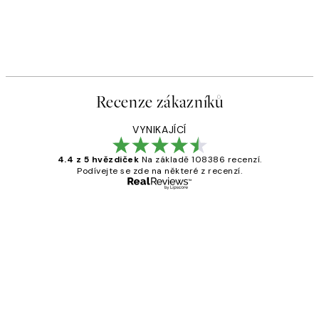
Recenze zákazníků
VYNIKAJÍCÍ
4.4 z 5 hvězdiček
Na základě 108386 recenzí.
Podívejte se zde na některé z recenzí.
Ověřený kupující
Recenze
zákazníků
Perfection
3 dub
Lucia D