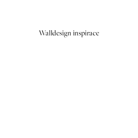
h Fish Plakát
Soul Awakened Plakát
Od 179,50 Kč
359 Kč
Walldesign inspirace