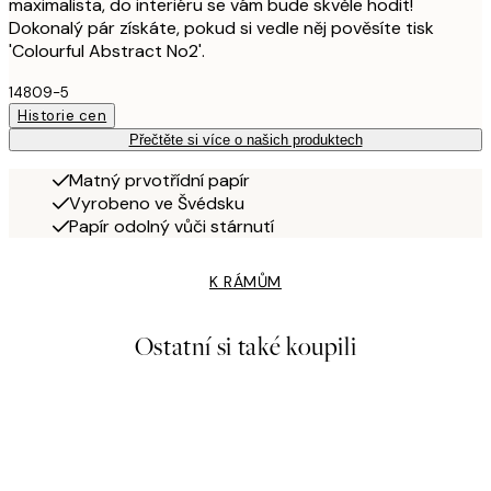
maximalista, do interiéru se vám bude skvěle hodit!
Dokonalý pár získáte, pokud si vedle něj pověsíte tisk
'Colourful Abstract No2'.
14809-5
Historie cen
Přečtěte si více o našich produktech
Matný prvotřídní papír
Vyrobeno ve Švédsku
Papír odolný vůči stárnutí
K RÁMŮM
Ostatní si také koupili