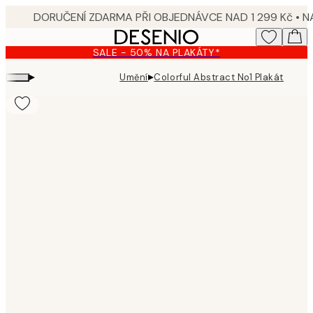
Skip
to
main
SALE - 50% NA PLAKÁTY*
content.
▸
▸
Umění
Colorful Abstract No1 Plakát
Product
images