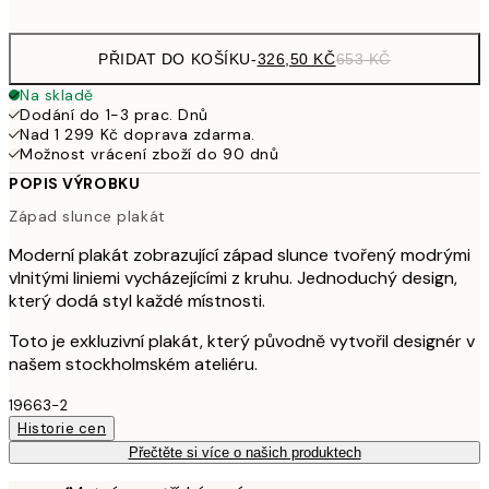
options
PŘIDAT DO KOŠÍKU
-
326,50 KČ
653 KČ
Na skladě
Dodání do 1-3 prac. Dnů
Nad 1 299 Kč doprava zdarma.
Možnost vrácení zboží do 90 dnů
POPIS VÝROBKU
Západ slunce plakát
Moderní plakát zobrazující západ slunce tvořený modrými
vlnitými liniemi vycházejícími z kruhu. Jednoduchý design,
který dodá styl každé místnosti.
Toto je exkluzivní plakát, který původně vytvořil designér v
našem stockholmském ateliéru.
19663-2
Historie cen
Přečtěte si více o našich produktech