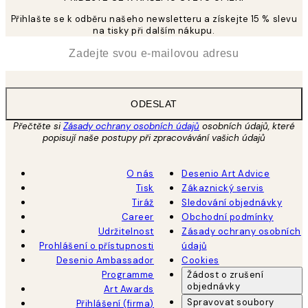
Přihlašte se k odběru našeho newsletteru a získejte 15 % slevu
na tisky při dalším nákupu.
*
Email
ODESLAT
Přečtěte si
Zásady ochrany osobních údajů
osobních údajů, které
popisují naše postupy při zpracovávání vašich údajů
O nás
Desenio Art Advice
Tisk
Zákaznický servis
Tiráž
Sledování objednávky
Career
Obchodní podmínky
Udržitelnost
Zásady ochrany osobních
Prohlášení o přístupnosti
údajů
Desenio Ambassador
Cookies
Programme
Žádost o zrušení
objednávky
Art Awards
Spravovat soubory
Přihlášení (firma)