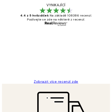
VYNIKAJÍCÍ
4.4 z 5 hvězdiček
Na základě 108386 recenzí.
Podívejte se zde na některé z recenzí.
Ověřený kupující
Recenze
zákazníků
Perfection
3 dub
Lucia D
Zobrazit více recenzí zde