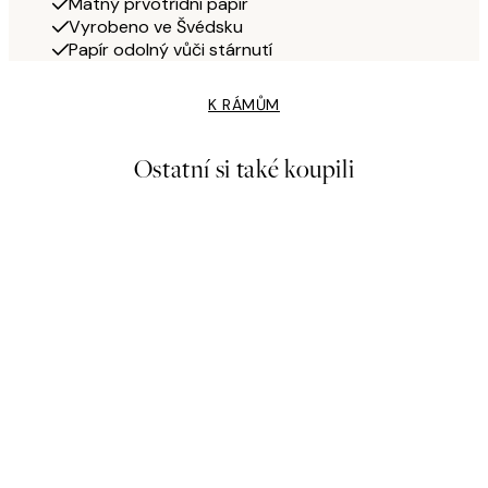
Matný prvotřídní papír
Vyrobeno ve Švédsku
Papír odolný vůči stárnutí
K RÁMŮM
Ostatní si také koupili