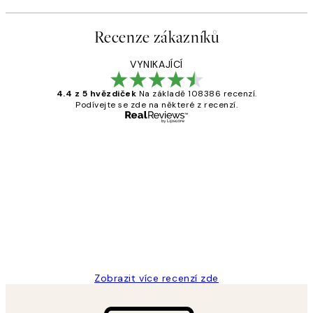
Recenze zákazníků
VYNIKAJÍCÍ
4.4 z 5 hvězdiček
Na základě 108386 recenzí.
Podívejte se zde na některé z recenzí.
Ověřený kupující
Recenze
zákazníků
Perfection
3 dub
Lucia D
Zobrazit více recenzí zde