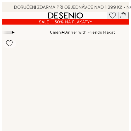
Skip
to
main
SALE - 50% NA PLAKÁTY*
content.
▸
▸
Umění
Dinner with Friends Plakát
Product
images