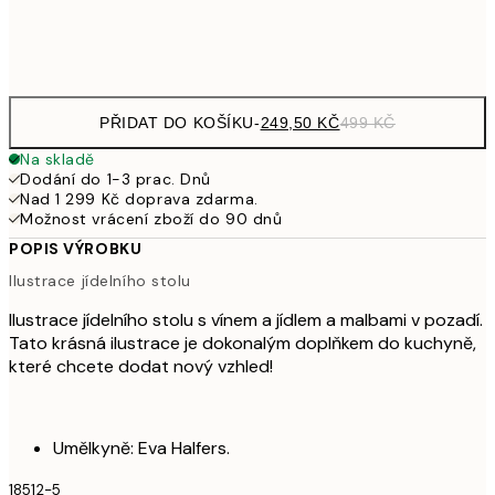
Frame
options
PŘIDAT DO KOŠÍKU
-
249,50 KČ
499 KČ
Na skladě
Dodání do 1-3 prac. Dnů
Nad 1 299 Kč doprava zdarma.
Možnost vrácení zboží do 90 dnů
POPIS VÝROBKU
Ilustrace jídelního stolu
Ilustrace jídelního stolu s vínem a jídlem a malbami v pozadí.
Tato krásná ilustrace je dokonalým doplňkem do kuchyně,
které chcete dodat nový vzhled!
Umělkyně: Eva Halfers.
18512-5