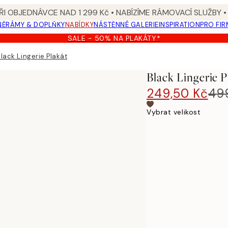
I OBJEDNÁVCE NAD 1 299 Kč • NABÍZÍME RÁMOVACÍ SLUŽBY •
NĚ
RÁMY & DOPLŇKY
NABÍDKY
NÁSTĚNNÉ GALERIE
INSPIRATION
PRO FIR
SALE - 50% NA PLAKÁTY*
lack Lingerie Plakát
Black Lingerie P
249,50 Kč
49
Vybrat velikost