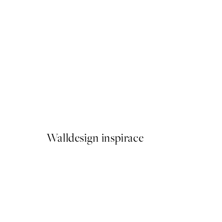
50%*
Paris Window Plakát
Od 161 Kč
322 Kč
Walldesign inspirace