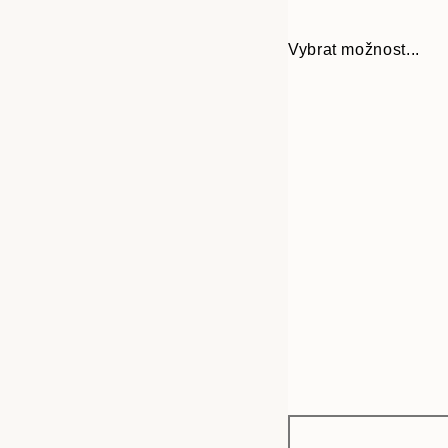
Vybrat možnost...
Frame
30x40 cm
options