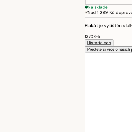
Na skladě
Nad 1 299 Kč doprav
Plakát je vytištěn s b
13708-5
Historie cen
Přečtěte si více o našich