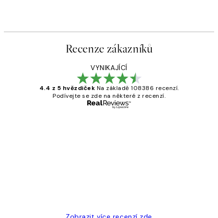
Recenze zákazníků
VYNIKAJÍCÍ
4.4 z 5 hvězdiček
Na základě 108386 recenzí.
Podívejte se zde na některé z recenzí.
Ověřený kupující
Recenze
zákazníků
Perfection
3 dub
Lucia D
Zobrazit více recenzí zde