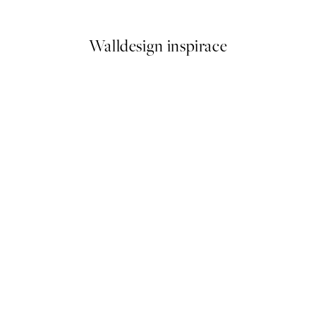
Od 161 Kč
322 Kč
Walldesign inspirace