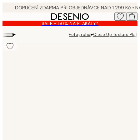
Skip
to
main
SALE - 50% NA PLAKÁTY*
content.
▸
▸
Fotografie
Close Up Texture Plak
Product
images