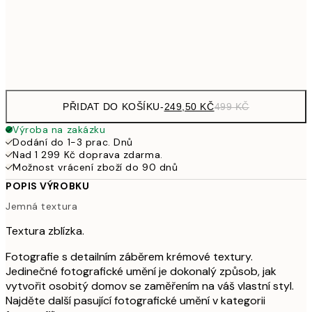
92
Frame
options
PŘIDAT DO KOŠÍKU
-
249,50 KČ
499 KČ
Výroba na zakázku
Dodání do 1-3 prac. Dnů
Nad 1 299 Kč doprava zdarma.
Možnost vrácení zboží do 90 dnů
POPIS VÝROBKU
Jemná textura
Textura zblízka.
Fotografie s detailním záběrem krémové textury.
Jedinečné fotografické umění je dokonalý způsob, jak
vytvořit osobitý domov se zaměřením na váš vlastní styl.
Najděte další pasující fotografické umění v kategorii