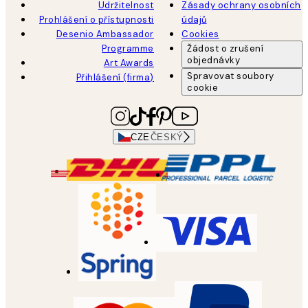
Udržitelnost
Zásady ochrany osobních
Prohlášení o přístupnosti
údajů
Desenio Ambassador
Cookies
Programme
Žádost o zrušení
objednávky
Art Awards
Spravovat soubory
Přihlášení (firma)
cookie
CZE
ČESKÝ