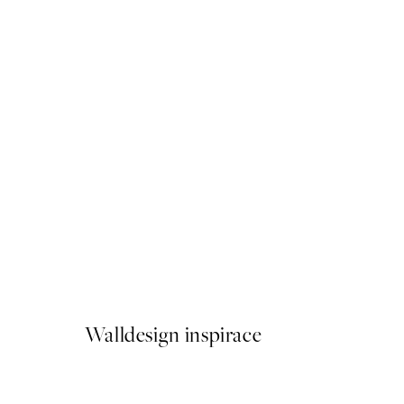
50%*
Soft Couple Plakát
Od 179,50 Kč
359 Kč
Walldesign inspirace