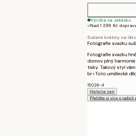
40x50 cm
Výroba na zakázku
Nad 1 299 Kč doprav
50x70 cm
Sušené květiny na lát
Fotografie svazku suš
70x100 cm
Fotografie svazku hně
domov plný harmonie t
tisky. Takový styl vá
br>Toto umělecké dílo
15026-4
Historie cen
Přečtěte si více o našich