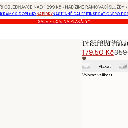
I OBJEDNÁVCE NAD 1 299 Kč • NABÍZÍME RÁMOVACÍ SLUŽBY •
NĚ
RÁMY & DOPLŇKY
NABÍDKY
NÁSTĚNNÉ GALERIE
INSPIRATION
PRO FIR
SALE - 50% NA PLAKÁTY*
STUDIO COLLECTION
Dried Bed Plaká
179,50 Kč
359
Plakát
Vybrat velikost