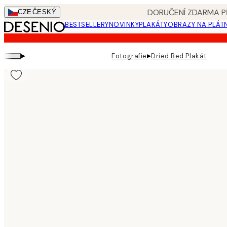
Skip
DORUČENÍ ZDARMA PŘ
CZE
ČESKÝ
to
BESTSELLERY
NOVINKY
PLAKÁTY
OBRAZY NA PLÁT
main
content.
▸
▸
Fotografie
Dried Bed Plakát