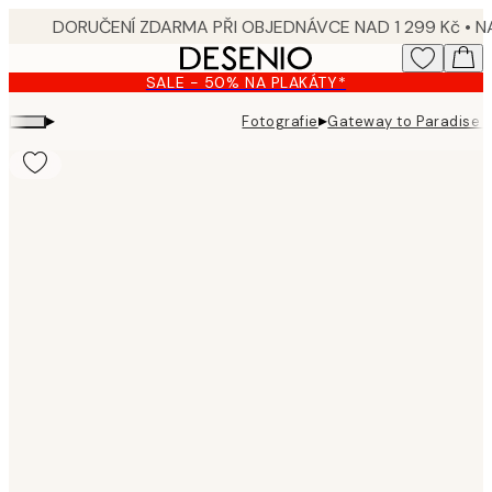
Skip
to
main
SALE - 50% NA PLAKÁTY*
content.
▸
▸
Fotografie
Gateway to Paradise P
Product
images