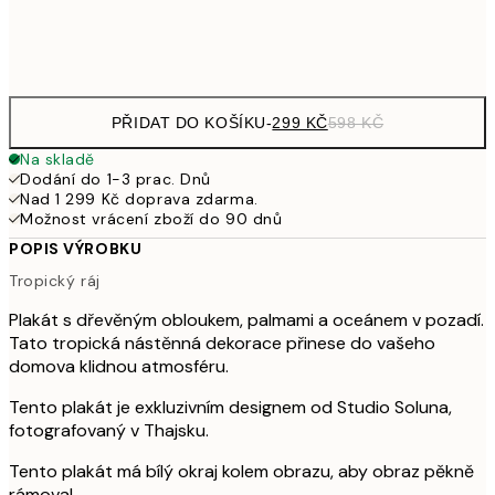
Frame
options
PŘIDAT DO KOŠÍKU
-
299 KČ
598 KČ
Na skladě
Dodání do 1-3 prac. Dnů
Nad 1 299 Kč doprava zdarma.
Možnost vrácení zboží do 90 dnů
POPIS VÝROBKU
Tropický ráj
Plakát s dřevěným obloukem, palmami a oceánem v pozadí.
Tato tropická nástěnná dekorace přinese do vašeho
domova klidnou atmosféru.
Tento plakát je exkluzivním designem od Studio Soluna,
fotografovaný v Thajsku.
Tento plakát má bílý okraj kolem obrazu, aby obraz pěkně
rámoval.