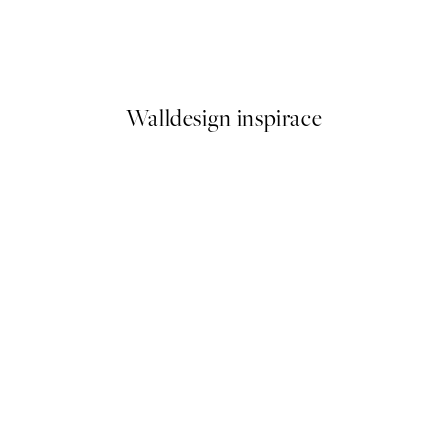
Just Chillin Plakát
Od 161 Kč
322 Kč
Walldesign inspirace