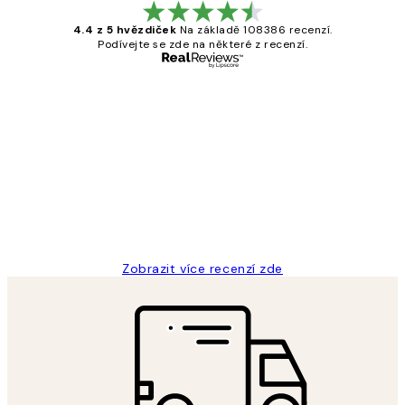
4.4 z 5 hvězdiček
Na základě 108386 recenzí.
Podívejte se zde na některé z recenzí.
Ověřený kupující
Recenze
zákazníků
Perfection
3 dub
Lucia D
Zobrazit více recenzí zde