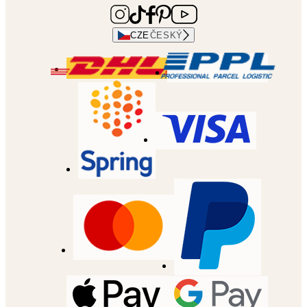
CZE
ČESKÝ