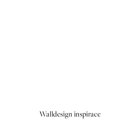
50%*
 Life Summer Vibes Plakát
Fotoautomat Plakát
Od 161 Kč
322 Kč
Walldesign inspirace