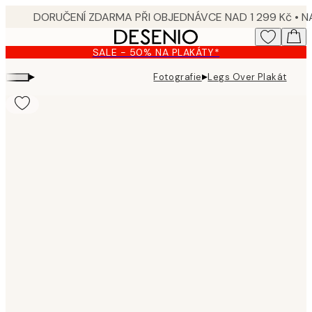
Skip
to
main
SALE - 50% NA PLAKÁTY*
content.
▸
▸
Fotografie
Legs Over Plakát
Product
images