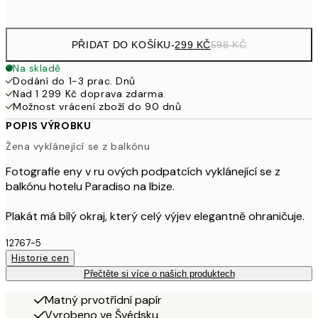
options
PŘIDAT DO KOŠÍKU
-
299 KČ
598 KČ
Na skladě
Dodání do 1-3 prac. Dnů
Nad 1 299 Kč doprava zdarma.
Možnost vrácení zboží do 90 dnů
POPIS VÝROBKU
Žena vyklánející se z balkónu
Fotografie eny v ru ových podpatcích vyklánející se z
balkónu hotelu Paradiso na Ibize.
Plakát má bílý okraj, který celý výjev elegantně ohraničuje.
12767-5
Historie cen
Přečtěte si více o našich produktech
Matný prvotřídní papír
Vyrobeno ve Švédsku