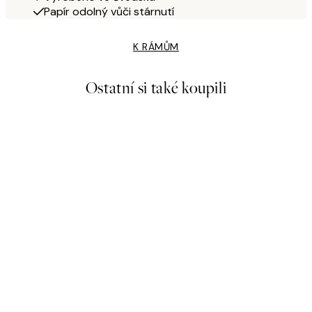
Papír odolný vůči stárnutí
K RÁMŮM
Ostatní si také koupili