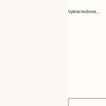
Vybrat možnost...
Frame
30x40 cm
options