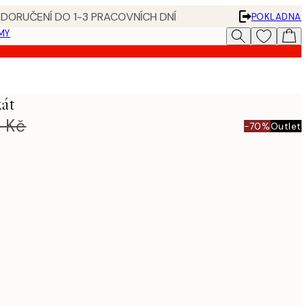
 DORUČENÍ DO 1-3 PRACOVNÍCH DNÍ
POKLADNA
MY
kát
 Kč
-70%
Outlet