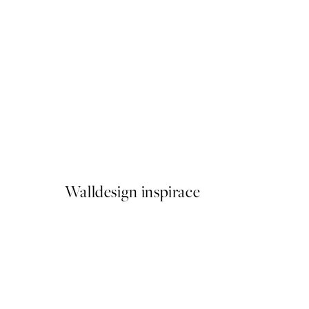
50%*
Self-Care Afternoon Plakát
Od 299 Kč
598 Kč
Walldesign inspirace