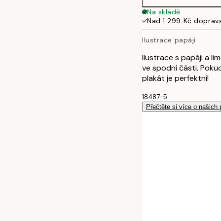
Na skladě
Nad 1 299 Kč doprav
Ilustrace papáji
Ilustrace s papáji a 
ve spodní části. Poku
plakát je perfektní!
18487-5
Přečtěte si více o našich