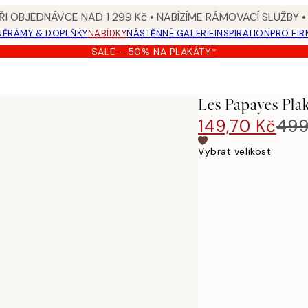
I OBJEDNÁVCE NAD 1 299 Kč • NABÍZÍME RÁMOVACÍ SLUŽBY •
NĚ
RÁMY & DOPLŇKY
NABÍDKY
NÁSTĚNNÉ GALERIE
INSPIRATION
PRO FIR
SALE - 50% NA PLAKÁTY*
Les Papayes Pla
149,70 Kč
499
Vybrat velikost