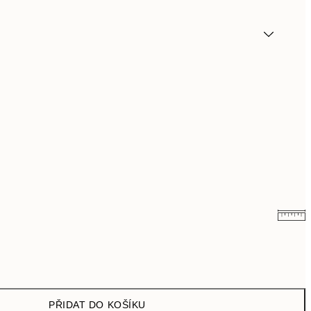
161 Kč
322 Kč
462,50 Kč
925 Kč
PŘIDAT DO KOŠÍKU