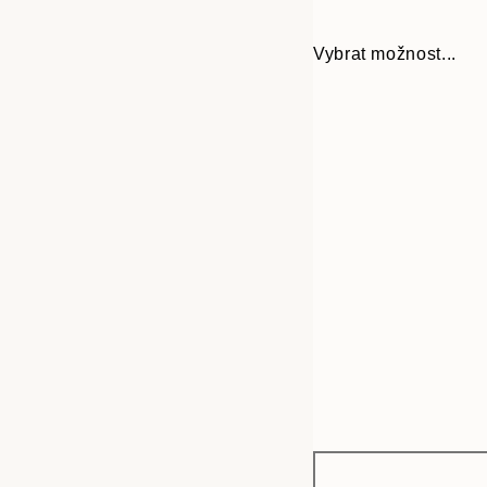
Vybrat možnost...
Frame
21x30 cm
options
50x70 cm