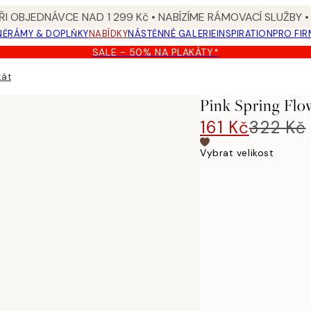
I OBJEDNÁVCE NAD 1 299 Kč • NABÍZÍME RÁMOVACÍ SLUŽBY •
NĚ
RÁMY & DOPLŇKY
NABÍDKY
NÁSTĚNNÉ GALERIE
INSPIRATION
PRO FIR
SALE - 50% NA PLAKÁTY*
kát
Pink Spring Flo
161 Kč
322 Kč
Vybrat velikost