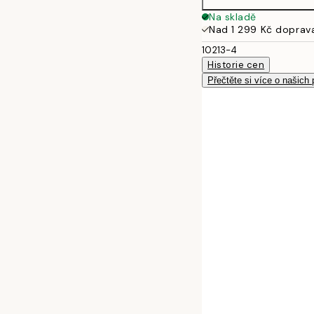
Na skladě
Nad 1 299 Kč doprav
10213-4
Historie cen
Přečtěte si více o našich