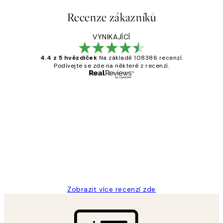
Recenze zákazníků
VYNIKAJÍCÍ
4.4 z 5 hvězdiček
Na základě 108386 recenzí.
Podívejte se zde na některé z recenzí.
Ověřený kupující
Recenze
zákazníků
Perfection
3 dub
Lucia D
Zobrazit více recenzí zde