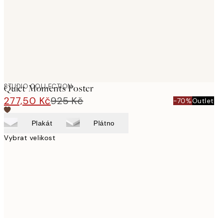
STUDIO COLLECTION
Quiet Moments Poster
277,50 Kč
925 Kč
-70%
Outlet
Plakát
Plátno
Vybrat velikost