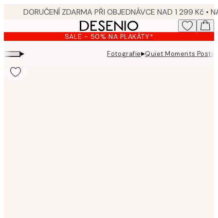
Skip
to
main
SALE - 50% NA PLAKÁTY*
content.
▸
▸
Fotografie
Quiet Moments Poster
Product
images