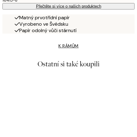
16415-8
Přečtěte si více o našich produktech
Matný prvotřídní papír
Vyrobeno ve Švédsku
Papír odolný vůči stárnutí
K RÁMŮM
Ostatní si také koupili