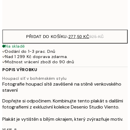
Frame
options
PŘIDAT DO KOŠÍKU
-
277,50 KČ
925 KČ
Na skladě
Dodání do 1-3 prac. Dnů
Nad 1 299 Kč doprava zdarma.
Možnost vrácení zboží do 90 dnů
POPIS VÝROBKU
Houpací síť v bohémském stylu
Fotografie houpací sítě zavěšené na stěně venkovského
stavení
Dopřejte si odpočinem. Kombinujte tento plakát s dalšími
fotografiemi z exkluzivní kolekce Desenio Studio Viento.
Plakát je vytištěn s bílým okrajem, který zvýrazňuje motiv.