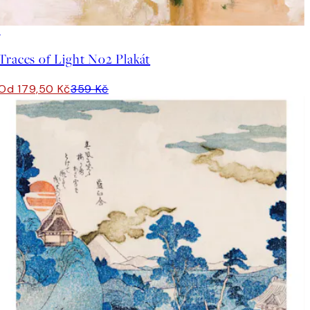
50%*
Traces of Light No2 Plakát
Od 179,50 Kč
359 Kč