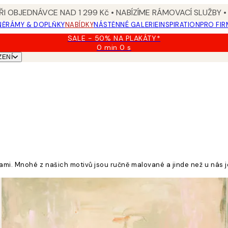
I OBJEDNÁVCE NAD 1 299 Kč • NABÍZÍME RÁMOVACÍ SLUŽBY •
NĚ
RÁMY & DOPLŇKY
NABÍDKY
NÁSTĚNNÉ GALERIE
INSPIRATION
PRO FIR
SALE - 50% NA PLAKÁTY*
0 min
0 s
Platné
ZENÍ
do:
2026-
08-
09
ami. Mnohé z našich motivů jsou ručně malované a jinde než u nás j