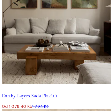
-40%
Earthy Layers Sada Plakátů
Od 1 076,40 Kč
1 794 Kč