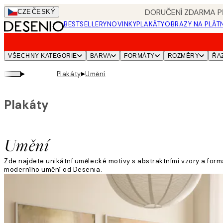
Skip
DORUČENÍ ZDARMA PŘ
CZE
ČESKÝ
to
BESTSELLERY
NOVINKY
PLAKÁTY
OBRAZY NA PLÁT
main
content.
VŠECHNY KATEGORIE
BARVA
FORMÁTY
ROZMĚRY
ŘA
▸
▸
Plakáty
Umění
Plakáty
Umění
Zde najdete unikátní umělecké motivy s abstraktními vzory a form
moderního umění od Desenia.