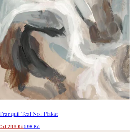
50%*
Tranquil Teal No1 Plakát
Od 299 Kč
598 Kč