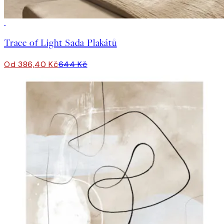
-40%
Trace of Light Sada Plakátů
Od 386,40 Kč
644 Kč