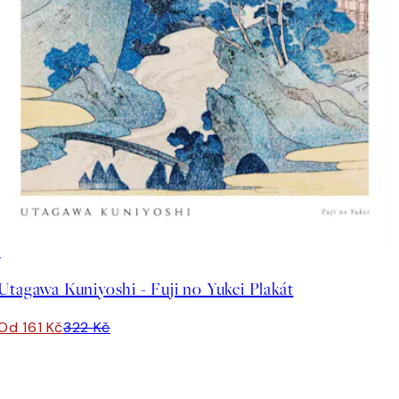
50%*
Utagawa Kuniyoshi - Fuji no Yukei Plakát
Od 161 Kč
322 Kč