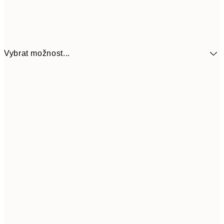
Vybrat možnost...
299
30x40 cm
59