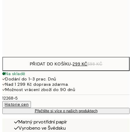
489,50
50x70 cm
97
653,50
70x100 cm
1 30
Frame
options
PŘIDAT DO KOŠÍKU
-
299 KČ
598 KČ
Na skladě
Dodání do 1-3 prac. Dnů
Nad 1 299 Kč doprava zdarma.
Možnost vrácení zboží do 90 dnů
12268-5
Historie cen
Přečtěte si více o našich produktech
Matný prvotřídní papír
Vyrobeno ve Švédsku