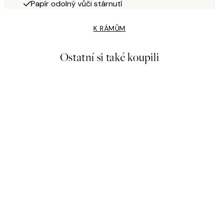
Papír odolný vůči stárnutí
K RÁMŮM
Ostatní si také koupili