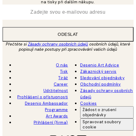
na tisky při dalším nákupu.
*
Email
ODESLAT
Přečtěte si
Zásady ochrany osobních údajů
osobních údajů, které
popisují naše postupy při zpracovávání vašich údajů
O nás
Desenio Art Advice
Tisk
Zákaznický servis
Tiráž
Sledování objednávky
Career
Obchodní podmínky
Udržitelnost
Zásady ochrany osobních
Prohlášení o přístupnosti
údajů
Desenio Ambassador
Cookies
Programme
Žádost o zrušení
objednávky
Art Awards
Spravovat soubory
Přihlášení (firma)
cookie