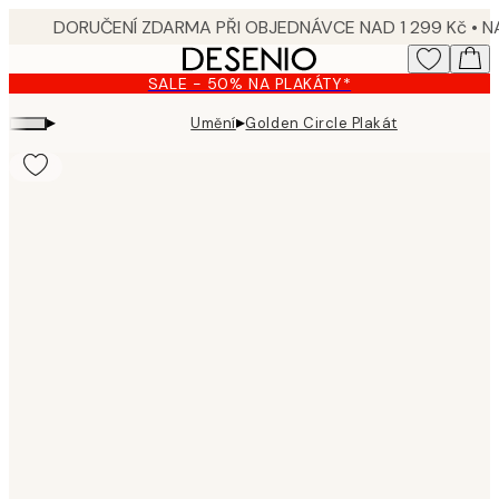
Skip
to
main
SALE - 50% NA PLAKÁTY*
content.
▸
▸
Umění
Golden Circle Plakát
Product
images