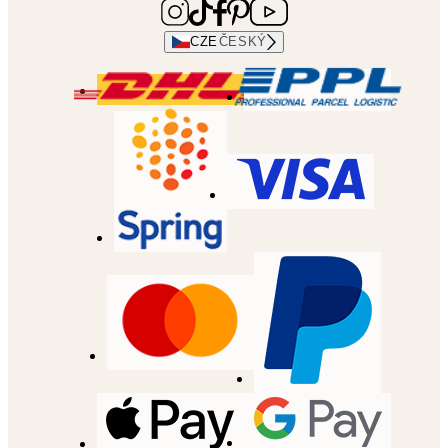
CZE
ČESKÝ