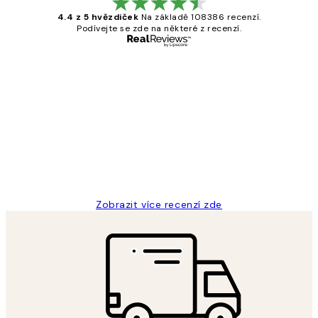
4.4 z 5 hvězdiček
Na základě 108386 recenzí.
Podívejte se zde na některé z recenzí.
Ověřený kupující
Recenze
zákazníků
Perfection
3 dub
Lucia D
Zobrazit více recenzí zde