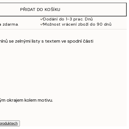
499 Kč
PŘIDAT DO KOŠÍKU
462,50 Kč
925 Kč
Dodání do 1-3 prac. Dnů
a zdarma.
Možnost vrácení zboží do 90 dnů
nínů se zelnými listy s textem ve spodní části
ílým okrajem kolem motivu.
 produktech