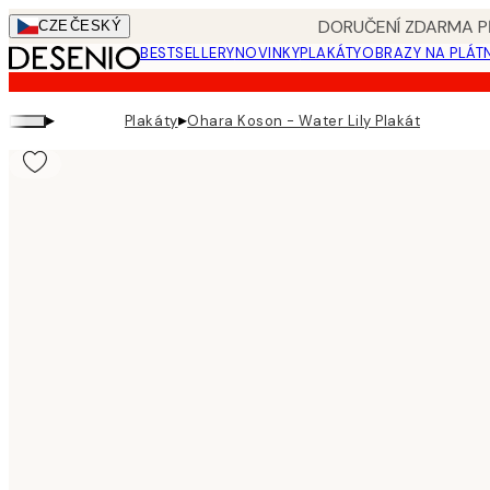
Skip
DORUČENÍ ZDARMA PŘ
CZE
ČESKÝ
to
BESTSELLERY
NOVINKY
PLAKÁTY
OBRAZY NA PLÁT
main
content.
▸
▸
Plakáty
Ohara Koson - Water Lily Plakát