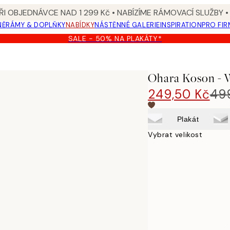
I OBJEDNÁVCE NAD 1 299 Kč • NABÍZÍME RÁMOVACÍ SLUŽBY •
NĚ
RÁMY & DOPLŇKY
NABÍDKY
NÁSTĚNNÉ GALERIE
INSPIRATION
PRO FIR
SALE - 50% NA PLAKÁTY*
Ohara Koson - W
249,50 Kč
49
Plakát
Vybrat velikost