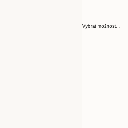
Vybrat možnost...
Frame
21x30 cm
options
30x40 cm