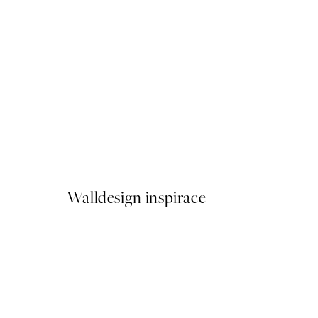
50%*
Ohara Koson - Two Peacock
Od 161 Kč
322 Kč
Walldesign inspirace