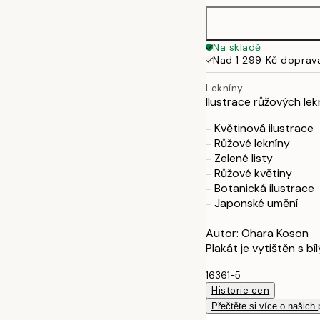
50x70 cm
Na skladě
Nad 1 299 Kč doprav
Lekníny
Ilustrace růžových lek
- Květinová ilustrace
- Růžové lekníny
- Zelené listy
- Růžové květiny
- Botanická ilustrace
- Japonské umění
Autor: Ohara Koson
Plakát je vytištěn s b
16361-5
Historie cen
Přečtěte si více o našich