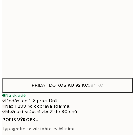
161
21x30 cm
32
249,50
30x40 cm
49
462,50
50x70 cm
92
Frame
options
PŘIDAT DO KOŠÍKU
-
92 KČ
184 KČ
Na skladě
Dodání do 1-3 prac. Dnů
Nad 1 299 Kč doprava zdarma.
Možnost vrácení zboží do 90 dnů
POPIS VÝROBKU
Typografie se zůstaňte zvláštními