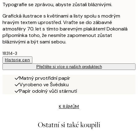
Typografie se zprávou, abyste zůstali bláznivými.
Grafická ilustrace s květinami a listy spolu s modrým
hravým textem uprostřed. Vraťte se do zábavné
atmosféry 70. let s tímto barevným plakátem! Dokonalá
připomínka toho, že nesmíte zapomenout zůstat
bláznivými a být sami sebou.
18314-3
Historie cen
Přečtěte si více o našich produktech
Matný prvotřídní papír
Vyrobeno ve Švédsku
Papír odolný vůči stárnutí
K RÁMŮM
Ostatní si také koupili