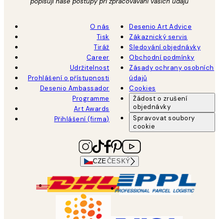
popisují naše postupy při zpracovávání vašich údajů
O nás
Desenio Art Advice
Tisk
Zákaznický servis
Tiráž
Sledování objednávky
Career
Obchodní podmínky
Udržitelnost
Zásady ochrany osobních
Prohlášení o přístupnosti
údajů
Desenio Ambassador
Cookies
Programme
Žádost o zrušení
objednávky
Art Awards
Spravovat soubory
Přihlášení (firma)
cookie
CZE
ČESKÝ