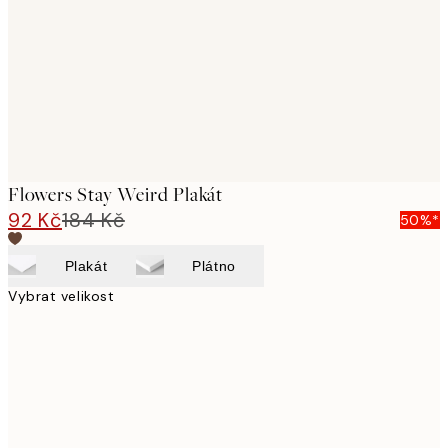
images
Flowers Stay Weird Plakát
92 Kč
184 Kč
50%*
Plakát
Plátno
Vybrat velikost