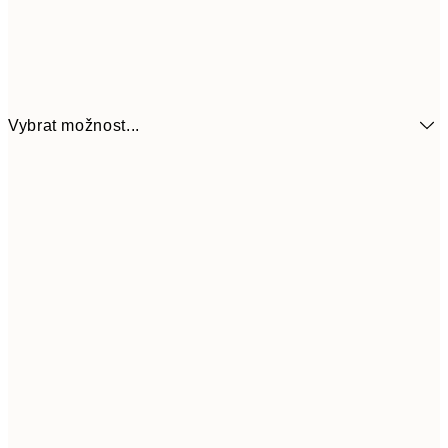
Vybrat možnost...
92
13x18 cm
18