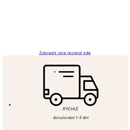
Recenze
zákazníků
Perfection
3 dub
Lucia D
Zobrazit více recenzí zde
RYCHLÉ
doručování 1-3 dní