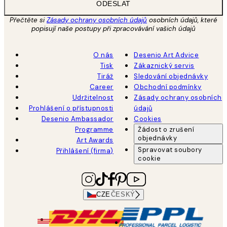
ODESLAT
Přečtěte si
Zásady ochrany osobních údajů
osobních údajů, které
popisují naše postupy při zpracovávání vašich údajů
O nás
Desenio Art Advice
Tisk
Zákaznický servis
Tiráž
Sledování objednávky
Career
Obchodní podmínky
Udržitelnost
Zásady ochrany osobních
Prohlášení o přístupnosti
údajů
Desenio Ambassador
Cookies
Programme
Žádost o zrušení
objednávky
Art Awards
Spravovat soubory
Přihlášení (firma)
cookie
CZE
ČESKÝ