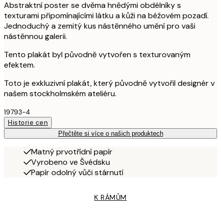
Abstraktní poster se dvěma hnědými obdélníky s
texturami připomínajícími látku a kůži na béžovém pozadí.
Jednoduchý a zemitý kus nástěnného umění pro vaši
nástěnnou galerii.
Tento plakát byl původně vytvořen s texturovaným
efektem.
Toto je exkluzivní plakát, který původně vytvořil designér v
našem stockholmském ateliéru.
19793-4
Historie cen
Přečtěte si více o našich produktech
Matný prvotřídní papír
Vyrobeno ve Švédsku
Papír odolný vůči stárnutí
K RÁMŮM