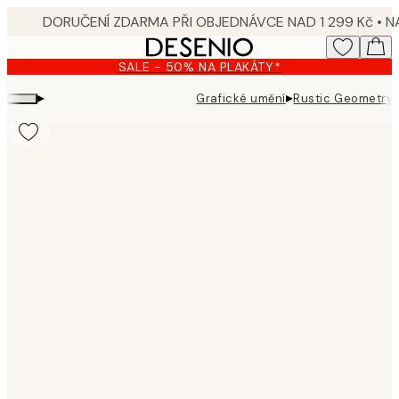
Skip
to
main
SALE - 50% NA PLAKÁTY*
content.
▸
▸
Grafické umění
Rustic Geometry 
Product
images