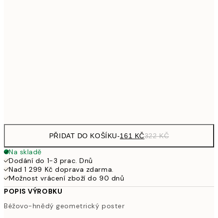
249,50
30x40 cm
49
462,50
50x70 cm
92
626,50
70x100 cm
1 25
Frame
options
PŘIDAT DO KOŠÍKU
-
161 KČ
322 KČ
Na skladě
Dodání do 1-3 prac. Dnů
Nad 1 299 Kč doprava zdarma.
Možnost vrácení zboží do 90 dnů
POPIS VÝROBKU
Béžovo-hnědý geometrický poster