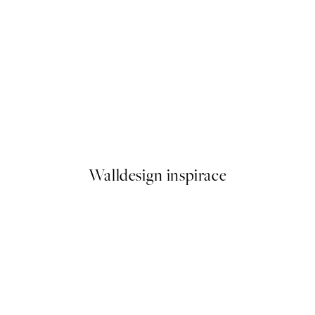
50%*
Timeless Blooms Plakát
Od 161 Kč
322 Kč
Walldesign inspirace