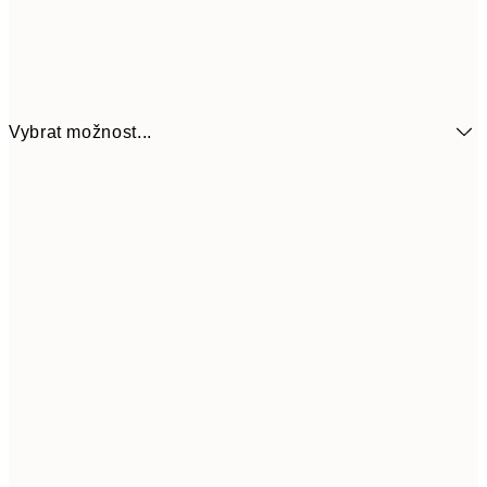
Vybrat možnost...
161
21x30 cm
32