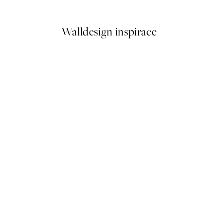
Od 249,50 Kč
499 Kč
Walldesign inspirace