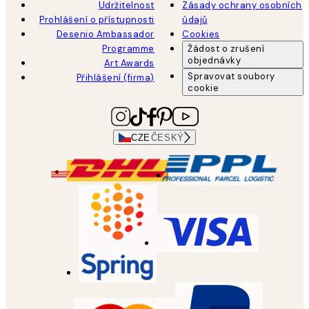
Udržitelnost
Zásady ochrany osobních
Prohlášení o přístupnosti
údajů
Desenio Ambassador
Cookies
Programme
Žádost o zrušení
objednávky
Art Awards
Spravovat soubory
Přihlášení (firma)
cookie
CZE
ČESKÝ