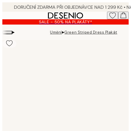
Skip
to
main
SALE - 50% NA PLAKÁTY*
content.
▸
▸
Umění
Green Striped Dress Plakát
Product
images