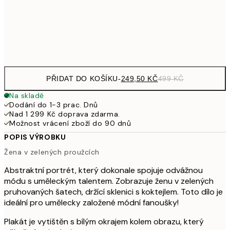
92
Frame
options
PŘIDAT DO KOŠÍKU
-
249,50 KČ
499 KČ
Na skladě
Dodání do 1-3 prac. Dnů
Nad 1 299 Kč doprava zdarma.
Možnost vrácení zboží do 90 dnů
POPIS VÝROBKU
Žena v zelených proužcích
Abstraktní portrét, který dokonale spojuje odvážnou
módu s uměleckým talentem. Zobrazuje ženu v zelených
pruhovaných šatech, držící sklenici s koktejlem. Toto dílo je
ideální pro umělecky založené módní fanoušky!
Plakát je vytištěn s bílým okrajem kolem obrazu, který