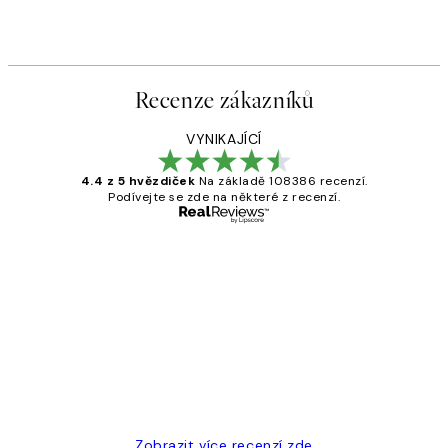
Recenze zákazníků
VYNIKAJÍCÍ
4.4 z 5 hvězdiček
Na základě 108386 recenzí.
Podívejte se zde na některé z recenzí.
Ověřený kupující
Recenze
zákazníků
Perfection
3 dub
Lucia D
Zobrazit více recenzí zde