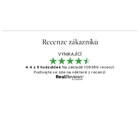
Recenze zákazníků
VYNIKAJÍCÍ
4.4 z 5 hvězdiček
Na základě 108386 recenzí.
Podívejte se zde na některé z recenzí.
Ověřený kupující
Recenze
zákazníků
Perfection
3 dub
Lucia D