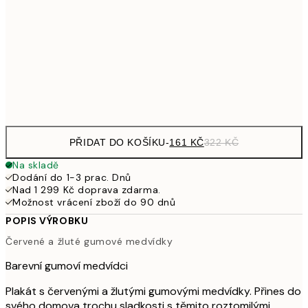
30x40 cm
49
462,50
50x70 cm
92
Frame
options
PŘIDAT DO KOŠÍKU
-
161 KČ
322 KČ
Na skladě
Dodání do 1-3 prac. Dnů
Nad 1 299 Kč doprava zdarma.
Možnost vrácení zboží do 90 dnů
POPIS VÝROBKU
Červené a žluté gumové medvídky
Barevní gumoví medvídci
Plakát s červenými a žlutými gumovými medvídky. Přines do
svého domova trochu sladkosti s těmito roztomilými