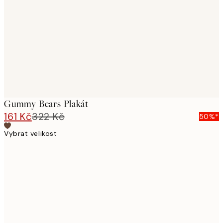
images
Gummy Bears Plakát
161 Kč
322 Kč
50%*
Vybrat velikost