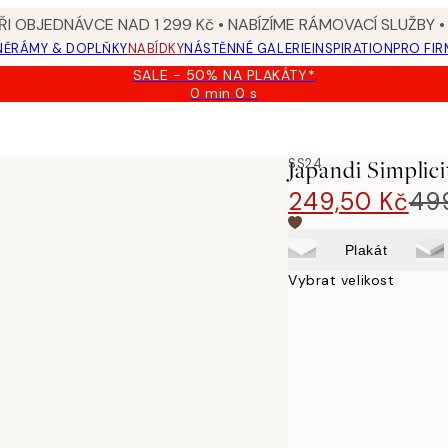
I OBJEDNÁVCE NAD 1 299 Kč • NABÍZÍME RÁMOVACÍ SLUŽBY •
NĚ
RÁMY & DOPLŇKY
NABÍDKY
NÁSTĚNNÉ GALERIE
INSPIRATION
PRO FIR
SALE - 50% NA PLAKÁTY*
0 min
0 s
Platné
do:
2026-
08-
SS24
Japandi Simplici
09
249,50 Kč
49
Plakát
Vybrat velikost