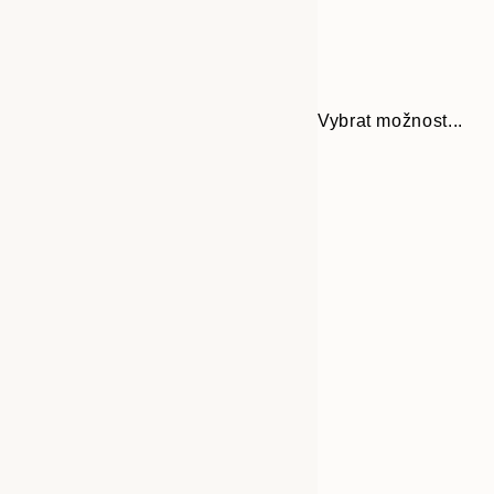
Vybrat možnost...
Frame
30x40 cm
options