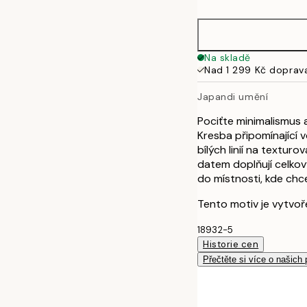
50x70 cm
Na skladě
Nad 1 299 Kč doprav
Japandi umění
Pociťte minimalismus
Kresba připomínající 
bílých linií na textur
datem doplňují celkov
do místnosti, kde chc
Tento motiv je vytvoř
18932-5
Historie cen
Přečtěte si více o našich