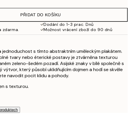
462,50 Kč
925 Kč
PŘIDAT DO KOŠÍKU
Dodání do 1-3 prac. Dnů
a zdarma.
Možnost vrácení zboží do 90 dnů
 a jednoduchost s tímto abstraktním uměleckým plakátem.
volné tvary nebo éterické postavy je ztvárněna texturou
ovaném zeleno-šedém pozadí. Asijské znaky v bílé společně s
ý výtvor, který působí uklidňujícím dojmen a hodí se skvěle
ete navodit pocit klidu a pohody.
en s texturou.
 produktech