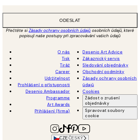
ODESLAT
Přečtěte si
Zásady ochrany osobních údajů
osobních údajů, které
popisují naše postupy při zpracovávání vašich údajů
O nás
Desenio Art Advice
Tisk
Zákaznický servis
Tiráž
Sledování objednávky
Career
Obchodní podmínky
Udržitelnost
Zásady ochrany osobních
Prohlášení o přístupnosti
údajů
Desenio Ambassador
Cookies
Programme
Žádost o zrušení
objednávky
Art Awards
Spravovat soubory
Přihlášení (firma)
cookie
CZE
ČESKÝ