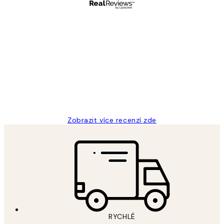
Ověřený kupující
Recenze
zákazníků
Perfection
3 dub
Lucia D
Zobrazit více recenzí zde
RYCHLÉ