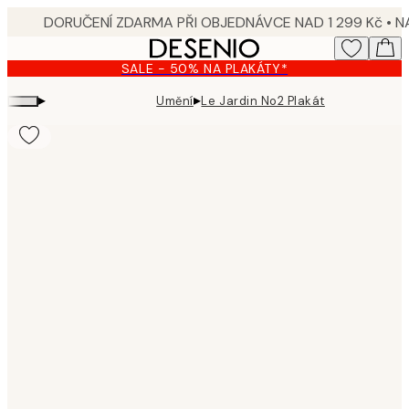
Skip
to
main
SALE - 50% NA PLAKÁTY*
content.
▸
▸
Umění
Le Jardin No2 Plakát
Product
images