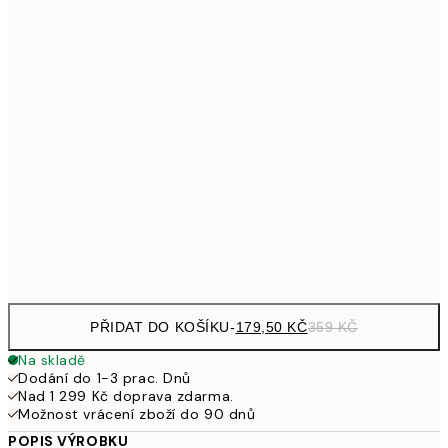
299
30x40 cm
59
353,50
40x50 cm
70
489,50
50x70 cm
97
653,50
70x100 cm
1 30
Frame
options
PŘIDAT DO KOŠÍKU
-
179,50 KČ
359 KČ
Na skladě
Dodání do 1-3 prac. Dnů
Nad 1 299 Kč doprava zdarma.
Možnost vrácení zboží do 90 dnů
POPIS VÝROBKU