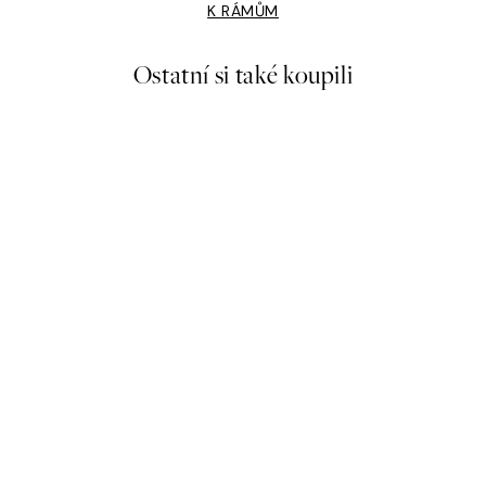
K RÁMŮM
Ostatní si také koupili