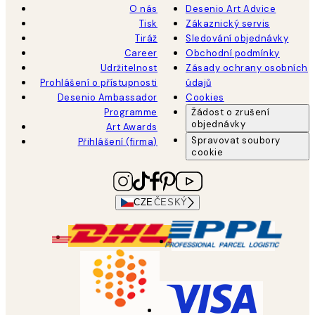
O nás
Desenio Art Advice
Tisk
Zákaznický servis
Tiráž
Sledování objednávky
Career
Obchodní podmínky
Udržitelnost
Zásady ochrany osobních
Prohlášení o přístupnosti
údajů
Desenio Ambassador
Cookies
Programme
Žádost o zrušení
objednávky
Art Awards
Spravovat soubory
Přihlášení (firma)
cookie
CZE
ČESKÝ