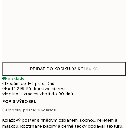
35
299
30x40 cm
59
489,50
50x70 cm
97
Frame
options
PŘIDAT DO KOŠÍKU
-
92 KČ
184 KČ
Na skladě
Dodání do 1-3 prac. Dnů
Nad 1 299 Kč doprava zdarma.
Možnost vrácení zboží do 90 dnů
POPIS VÝROBKU
Černobílý poster s kolážou
Kolážový poster s hnědým džbánem, sochou, reliéfem a
maskou. Roztrhané papíry a černé tečky dodávají texturu.