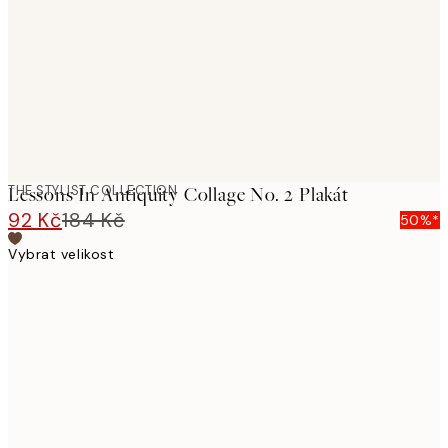
images
THE STYLIST COLLECTION
Lessons In Antiquity Collage No. 2 Plakát
92 Kč
184 Kč
50%*
Vybrat velikost