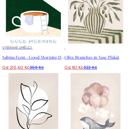
40%*
VYBRANÍ UMĚLCI
50%*
Sabina Fenn - Good Morning Dive Plakát
Olive Branches in Vase Plakát
Od 215,40 Kč
359 Kč
Od 161 Kč
322 Kč