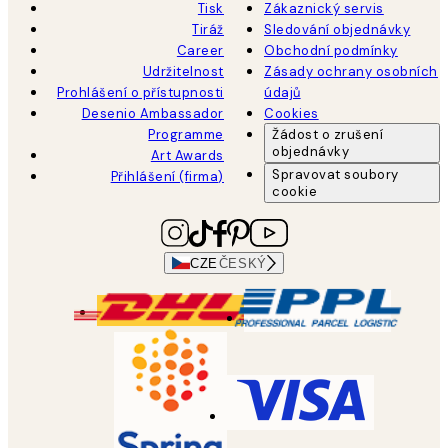
Tisk
Zákaznický servis
Tiráž
Sledování objednávky
Career
Obchodní podmínky
Udržitelnost
Zásady ochrany osobních
Prohlášení o přístupnosti
údajů
Desenio Ambassador
Cookies
Programme
Žádost o zrušení
objednávky
Art Awards
Spravovat soubory
Přihlášení (firma)
cookie
CZE
ČESKÝ