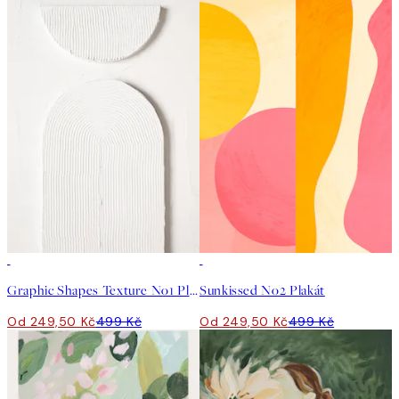
50%*
50%*
Graphic Shapes Texture No1 Plakát
Sunkissed No2 Plakát
Od 249,50 Kč
499 Kč
Od 249,50 Kč
499 Kč