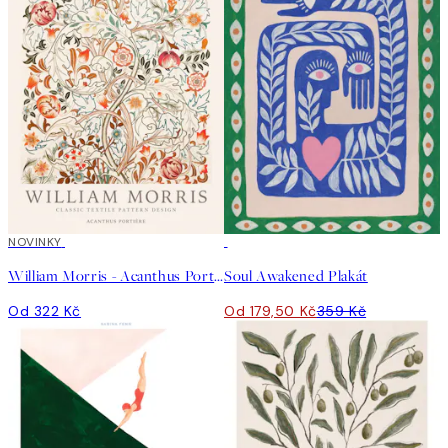
NOVINKY
50%*
William Morris - Acanthus Portière Plakát
Soul Awakened Plakát
Od 322 Kč
Od 179,50 Kč
359 Kč