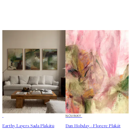
-40%
NOVINKY
Earthy Layers Sada Plakátů
Dan Hobday - Florere Plakát