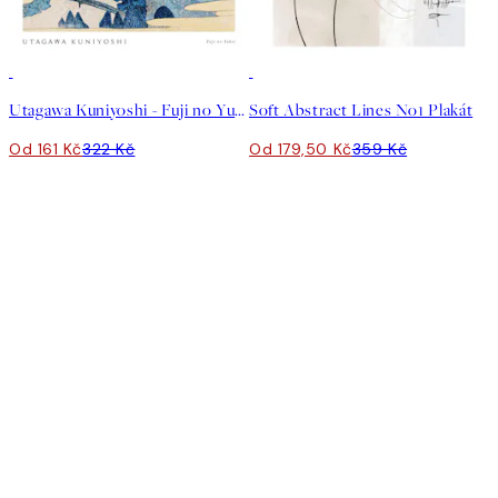
50%*
50%*
Utagawa Kuniyoshi - Fuji no Yukei Plakát
Soft Abstract Lines No1 Plakát
Od 161 Kč
322 Kč
Od 179,50 Kč
359 Kč