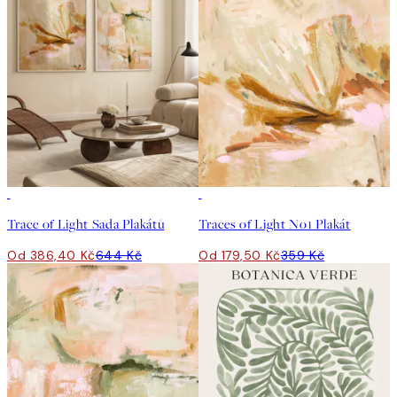
-40%
50%*
Trace of Light Sada Plakátů
Traces of Light No1 Plakát
Od 386,40 Kč
644 Kč
Od 179,50 Kč
359 Kč