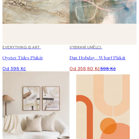
EVERYTHING IS ART
40%*
VYBRANÍ UMĚLCI
Oyster Tides Plakát
Dan Hobday - Wharf Plakát
Od 598 Kč
Od 358,80 Kč
598 Kč