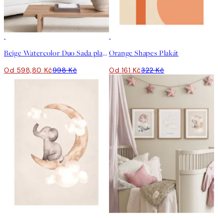
-40%
50%*
Beige Watercolor Duo Sada plakátů
Orange Shapes Plakát
Od 598,80 Kč
998 Kč
Od 161 Kč
322 Kč
50%*
-40%