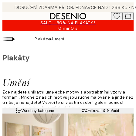
Skip
to
main
SALE - 50% NA PLAKÁTY*
content.
0 min
0 s
Platné
do:
▸
▸
Plakáty
Umění
2026-
08-
09
Plakáty
Umění
Zde najdete unikátní umělecké motivy s abstraktními vzory a
formami. Mnohé z našich motivů jsou ručně malované a jinde než
u nás je nenajdete! Vytvořte si vlastní osobní galerii pomocí
cenného a moderního umění od Desenia.
Přečtěte si více
Všechny kategorie
Filtrovat & Seřadit