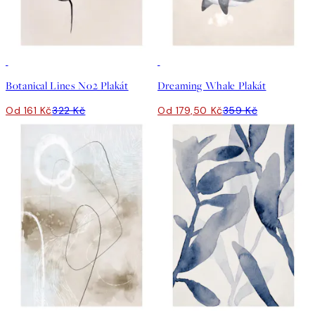
50%*
50%*
Botanical Lines No2 Plakát
Dreaming Whale Plakát
Od 161 Kč
322 Kč
Od 179,50 Kč
359 Kč