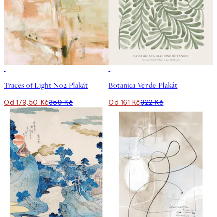
50%*
50%*
Traces of Light No2 Plakát
Botanica Verde Plakát
Od 179,50 Kč
359 Kč
Od 161 Kč
322 Kč