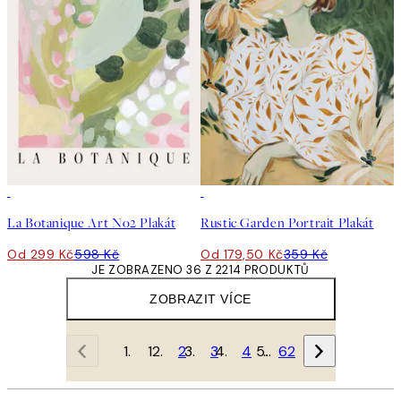
50%*
50%*
La Botanique Art No2 Plakát
Rustic Garden Portrait Plakát
Od 299 Kč
598 Kč
Od 179,50 Kč
359 Kč
JE ZOBRAZENO 36 Z 2214 PRODUKTŮ
ZOBRAZIT VÍCE
1
2
3
4
…
62