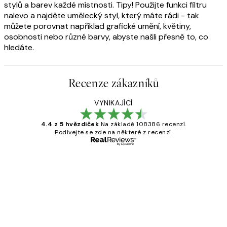
stylů a barev každé místnosti. Tipy! Použijte funkci filtru
nalevo a najděte umělecký styl, který máte rádi - tak
můžete porovnat například grafické umění, květiny,
osobnosti nebo různé barvy, abyste našli přesně to, co
hledáte.
Recenze zákazníků
VYNIKAJÍCÍ
4.4 z 5 hvězdiček
Na základě 108386 recenzí.
Podívejte se zde na některé z recenzí.
Ověřený kupující
Recenze
zákazníků
Perfection
3 dub