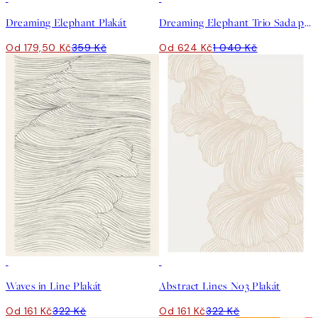
Dreaming Elephant Plakát
Dreaming Elephant Trio Sada plakátů
Od 179,50 Kč
359 Kč
Od 624 Kč
1 040 Kč
50%*
50%*
Waves in Line Plakát
Abstract Lines No3 Plakát
Od 161 Kč
322 Kč
Od 161 Kč
322 Kč