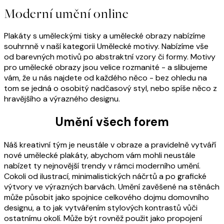
Moderní umění online
Plakáty s uměleckými tisky a umělecké obrazy nabízíme
souhrnně v naší kategorii Umělecké motivy. Nabízíme vše
od barevných motivů po abstraktní vzory či formy. Motivy
pro umělecké obrazy jsou velice rozmanité - a slibujeme
vám, že u nás najdete od každého něco - bez ohledu na
tom se jedná o osobitý nadčasový styl, nebo spíše něco z
hravějšího a výrazného designu.
Umění všech forem
Náš kreativní tým je neustále v obraze a pravidelně vytváří
nové umělecké plakáty, abychom vám mohli neustále
nabízet ty nejnovější trendy v rámci moderního umění.
Cokoli od ilustrací, minimalistických náčrtů a po grafické
výtvory ve výrazných barvách. Umění zavěšené na stěnách
může působit jako spojnice celkového dojmu domovního
designu, a to jak vytvářením stylových kontrastů vůči
ostatnímu okolí. Může být rovněž použit jako propojení