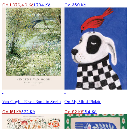
Od 1 076,40 Kč
1 794 Kč
Od 359 Kč
50%*
50%*
Van Gogh - River Bank in Springtime Plakát
On My Mind Plakát
Od 161 Kč
322 Kč
Od 92 Kč
184 Kč