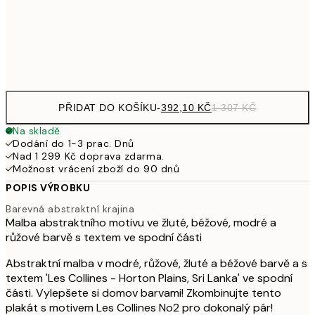
1 30
Frame
options
PŘIDAT DO KOŠÍKU
-
392,10 KČ
1 307 KČ
Na skladě
Dodání do 1-3 prac. Dnů
Nad 1 299 Kč doprava zdarma.
Možnost vrácení zboží do 90 dnů
POPIS VÝROBKU
Barevná abstraktní krajina
Malba abstraktního motivu ve žluté, béžové, modré a
růžové barvě s textem ve spodní části
Abstraktní malba v modré, růžové, žluté a béžové barvě a s
textem 'Les Collines - Horton Plains, Sri Lanka' ve spodní
části. Vylepšete si domov barvami! Zkombinujte tento
plakát s motivem Les Collines No2 pro dokonalý pár!