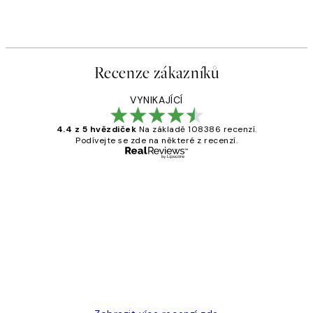
Recenze zákazníků
VYNIKAJÍCÍ
4.4 z 5 hvězdiček
Na základě 108386 recenzí.
Podívejte se zde na některé z recenzí.
Ověřený kupující
Recenze
zákazníků
Perfection
3 dub
Lucia D