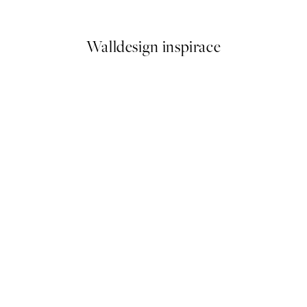
Od 96,60 Kč
322 Kč
Walldesign inspirace