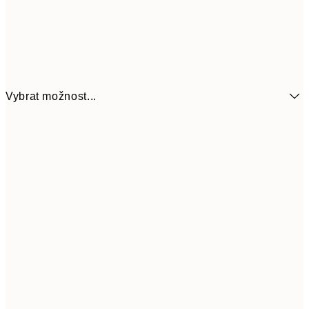
Vybrat možnost...
392,10
70x100 cm