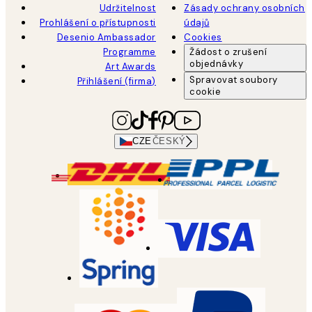
Udržitelnost
Zásady ochrany osobních
Prohlášení o přístupnosti
údajů
Desenio Ambassador
Cookies
Programme
Žádost o zrušení
objednávky
Art Awards
Spravovat soubory
Přihlášení (firma)
cookie
CZE
ČESKÝ