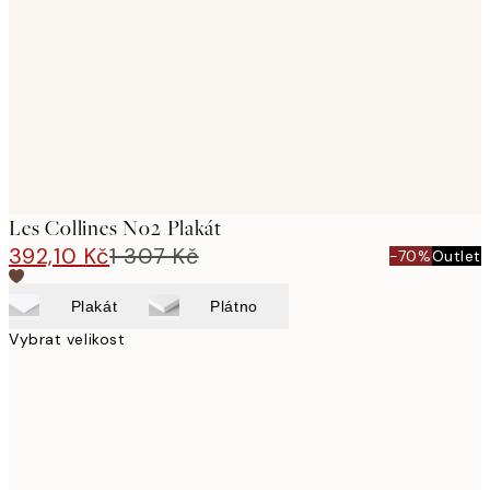
images
Les Collines No2 Plakát
392,10 Kč
1 307 Kč
-70%
Outlet
Plakát
Plátno
Vybrat velikost