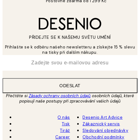
Poštovné zdarma od 1 299 Kč
PŘIDEJTE SE K NAŠEMU SVĚTU UMĚNÍ
Přihlašte se k odběru našeho newsletteru a získejte 15 % slevu
na tisky při dalším nákupu.
*
Email
ODESLAT
Přečtěte si
Zásady ochrany osobních údajů
osobních údajů, které
popisují naše postupy při zpracovávání vašich údajů
O nás
Desenio Art Advice
Tisk
Zákaznický servis
Tiráž
Sledování objednávky
Career
Obchodní podmínky