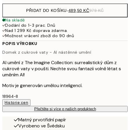
PŘIDAT DO KOŠÍKU
-
489,50 KČ
979 KČ
Na skladě
Dodání do 1-3 prac. Dnů
Nad 1 299 Kč doprava zdarma.
Možnost vrácení zboží do 90 dnů
POPIS VÝROBKU
Domek z cukrové vaty - AI nástěnné umění
AI umění z The Imagine Collection: surrealistický dům z
cukrové vaty v poušti. Nechte svou fantazii volně létat s
uměním AI!
Motiv je generován umělou inteligencí.
18964-8
Historie cen
Přečtěte si více o našich produktech
Matný prvotřídní papír
Vyrobeno ve Švédsku