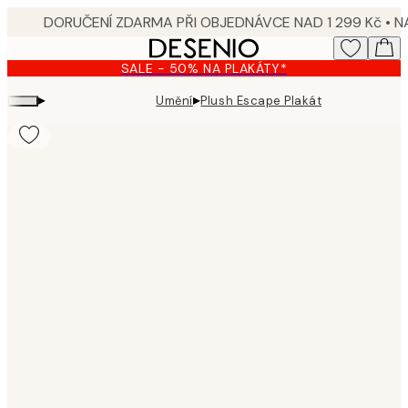
Skip
to
main
SALE - 50% NA PLAKÁTY*
content.
▸
▸
Umění
Plush Escape Plakát
Product
images