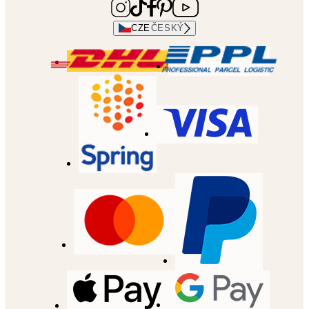
CZE
ČESKÝ