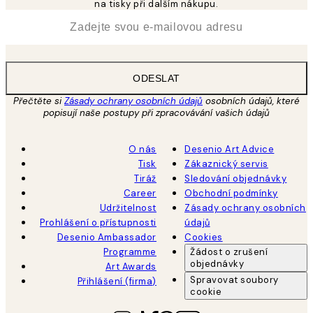
na tisky při dalším nákupu.
*
Email
ODESLAT
Přečtěte si
Zásady ochrany osobních údajů
osobních údajů, které
popisují naše postupy při zpracovávání vašich údajů
O nás
Desenio Art Advice
Tisk
Zákaznický servis
Tiráž
Sledování objednávky
Career
Obchodní podmínky
Udržitelnost
Zásady ochrany osobních
Prohlášení o přístupnosti
údajů
Desenio Ambassador
Cookies
Programme
Žádost o zrušení
objednávky
Art Awards
Spravovat soubory
Přihlášení (firma)
cookie