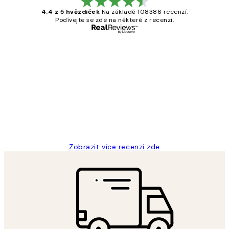
4.4 z 5 hvězdiček
Na základě 108386 recenzí.
Podívejte se zde na některé z recenzí.
Ověřený kupující
Recenze
zákazníků
Perfection
3 dub
Lucia D
Zobrazit více recenzí zde