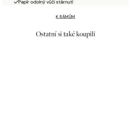
Papír odolný vůči stárnutí
K RÁMŮM
Ostatní si také koupili