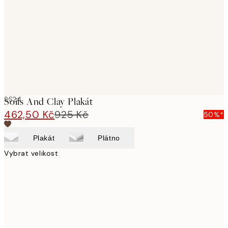
images
SS24
Soils And Clay Plakát
462,50 Kč
925 Kč
50%*
Plakát
Plátno
Vybrat velikost