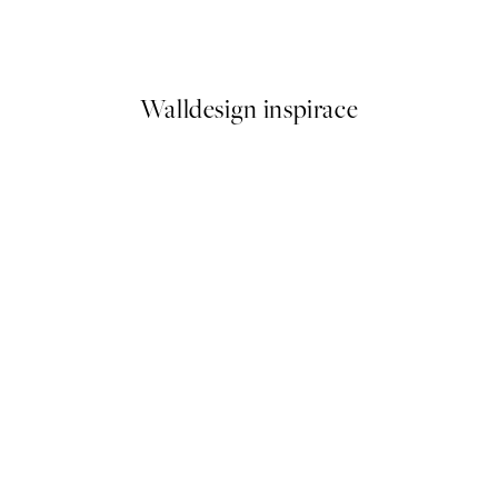
n Standpoint by Hilma af Klint
Ivy Green - Peches Plakát
Od 358,80 Kč
598 Kč
Walldesign inspirace