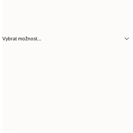
Vybrat možnost...
462,50
50x70 cm