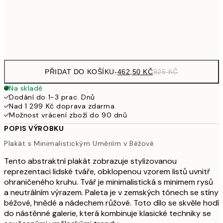
92
Frame
options
PŘIDAT DO KOŠÍKU
-
462,50 KČ
925 KČ
Na skladě
Dodání do 1-3 prac. Dnů
Nad 1 299 Kč doprava zdarma.
Možnost vrácení zboží do 90 dnů
POPIS VÝROBKU
Plakát s Minimalistickým Uměním v Béžové
Tento abstraktní plakát zobrazuje stylizovanou
reprezentaci lidské tváře, obklopenou vzorem listů uvnitř
ohraničeného kruhu. Tvář je minimalistická s minimem rysů
a neutrálním výrazem. Paleta je v zemských tónech se stíny
béžové, hnědé a nádechem růžové. Toto dílo se skvěle hodí
do nástěnné galerie, která kombinuje klasické techniky se