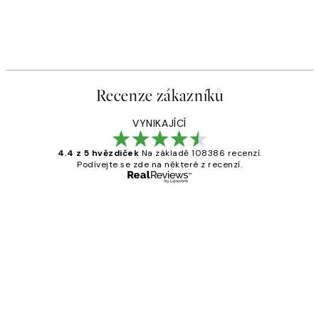
Recenze zákazníků
VYNIKAJÍCÍ
4.4 z 5 hvězdiček
Na základě 108386 recenzí.
Podívejte se zde na některé z recenzí.
Ověřený kupující
Recenze
zákazníků
Perfection
3 dub
Lucia D