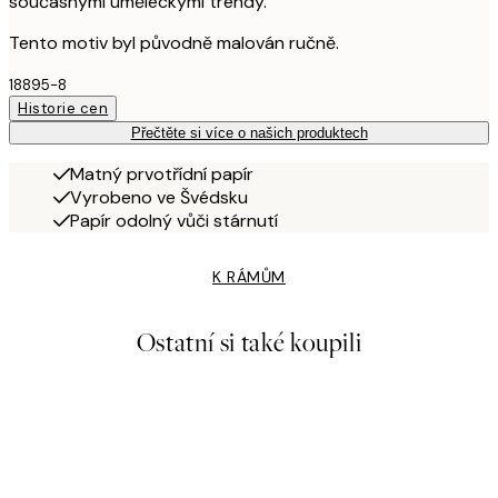
současnými uměleckými trendy.
Tento motiv byl původně malován ručně.
18895-8
Historie cen
Přečtěte si více o našich produktech
Matný prvotřídní papír
Vyrobeno ve Švédsku
Papír odolný vůči stárnutí
K RÁMŮM
Ostatní si také koupili