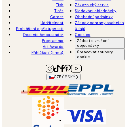
Tisk
Zákaznický servis
Tiráž
Sledování objednávky
Career
Obchodní podmínky
Udržitelnost
Zásady ochrany osobních
Prohlášení o přístupnosti
údajů
Desenio Ambassador
Cookies
Programme
Žádost o zrušení
objednávky
Art Awards
Spravovat soubory
Přihlášení (firma)
cookie
CZE
ČESKÝ