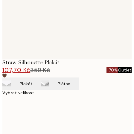
images
Straw Silhouette Plakát
107,70 Kč
359 Kč
-70%
Outlet
Plakát
Plátno
Vybrat velikost