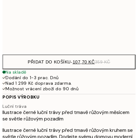
35
179,40
30x40 cm
59
Frame
options
PŘIDAT DO KOŠÍKU
-
107,70 KČ
359 KČ
Na skladě
Dodání do 1-3 prac. Dnů
Nad 1 299 Kč doprava zdarma.
Možnost vrácení zboží do 90 dnů
POPIS VÝROBKU
Luční tráva
Ilustrace černé luční trávy před tmavě růžovým měsícem
se světle růžovým pozadím
Ilustrace černé luční trávy před tmavě růžovým kruhem se
světle růžovým pozadím. Dodejte svému domovu moderní