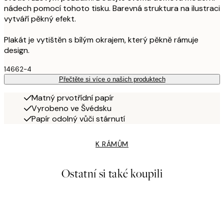
nádech pomocí tohoto tisku. Barevná struktura na ilustraci
vytváří pěkný efekt.
Plakát je vytištěn s bílým okrajem, který pěkně rámuje
design.
14662-4
Přečtěte si více o našich produktech
Matný prvotřídní papír
Vyrobeno ve Švédsku
Papír odolný vůči stárnutí
K RÁMŮM
Ostatní si také koupili