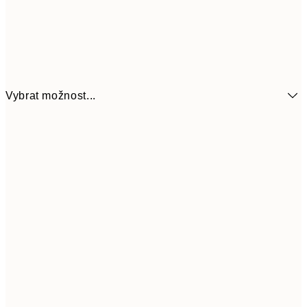
Vybrat možnost...
107,70
21x30 cm