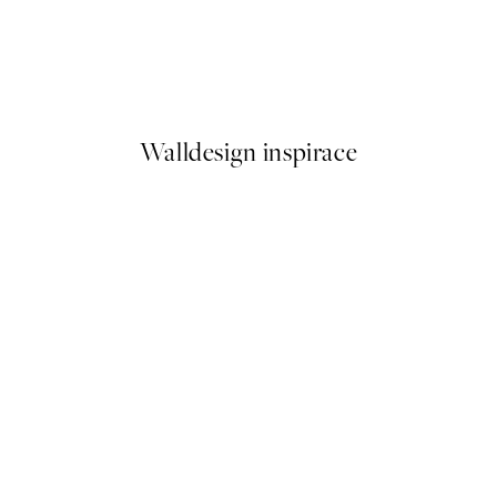
-70%
Outlet
sert View Plakát
Balancing Stones Plakát
Od 96,60 Kč
322 Kč
Walldesign inspirace