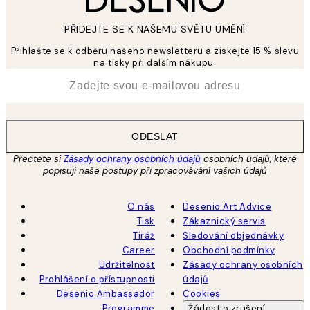
PŘIDEJTE SE K NAŠEMU SVĚTU UMĚNÍ
Přihlašte se k odběru našeho newsletteru a získejte 15 % slevu
na tisky při dalším nákupu.
*
Email
ODESLAT
Přečtěte si
Zásady ochrany osobních údajů
osobních údajů, které
popisují naše postupy při zpracovávání vašich údajů
O nás
Desenio Art Advice
Tisk
Zákaznický servis
Tiráž
Sledování objednávky
Career
Obchodní podmínky
Udržitelnost
Zásady ochrany osobních
Prohlášení o přístupnosti
údajů
Desenio Ambassador
Cookies
Programme
Žádost o zrušení