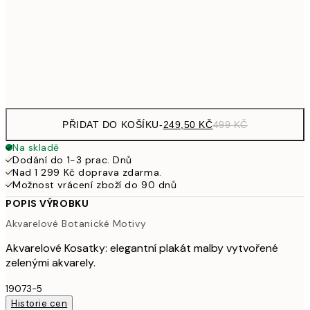
462,50
50x70 cm
92
Frame
options
PŘIDAT DO KOŠÍKU
-
249,50 KČ
499 KČ
Na skladě
Dodání do 1-3 prac. Dnů
Nad 1 299 Kč doprava zdarma.
Možnost vrácení zboží do 90 dnů
POPIS VÝROBKU
Akvarelové Botanické Motivy
Akvarelové Kosatky: elegantní plakát malby vytvořené
zelenými akvarely.
19073-5
Historie cen