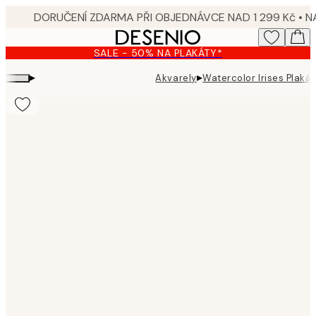
Skip
to
main
SALE - 50% NA PLAKÁTY*
content.
▸
▸
Akvarely
Watercolor Irises Plakát
Product
images