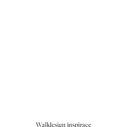
-70%
Outlet
o1 Plakát
Shaken Not Stirred Plakát
Od 96,60 Kč
322 Kč
Walldesign inspirace