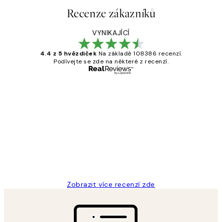
Recenze zákazníků
VYNIKAJÍCÍ
4.4 z 5 hvězdiček
Na základě 108386 recenzí.
Podívejte se zde na některé z recenzí.
Ověřený kupující
Recenze
zákazníků
Perfection
3 dub
Lucia D
Zobrazit více recenzí zde