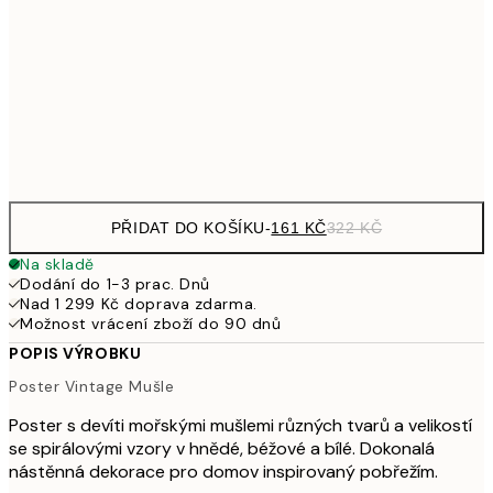
30x40 cm
49
462,50
50x70 cm
92
Frame
options
PŘIDAT DO KOŠÍKU
-
161 KČ
322 KČ
Na skladě
Dodání do 1-3 prac. Dnů
Nad 1 299 Kč doprava zdarma.
Možnost vrácení zboží do 90 dnů
POPIS VÝROBKU
Poster Vintage Mušle
Poster s devíti mořskými mušlemi různých tvarů a velikostí
se spirálovými vzory v hnědé, béžové a bílé. Dokonalá
nástěnná dekorace pro domov inspirovaný pobřežím.