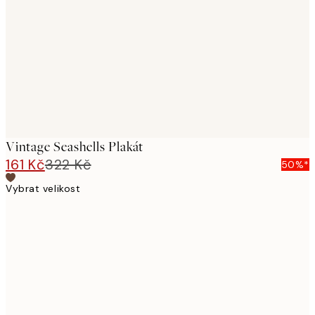
images
Vintage Seashells Plakát
161 Kč
322 Kč
50%*
Vybrat velikost