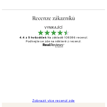
Recenze zákazníků
VYNIKAJÍCÍ
4.4 z 5 hvězdiček
Na základě 108386 recenzí.
Podívejte se zde na některé z recenzí.
Ověřený kupující
Recenze
zákazníků
Perfection
3 dub
Lucia D
Zobrazit více recenzí zde