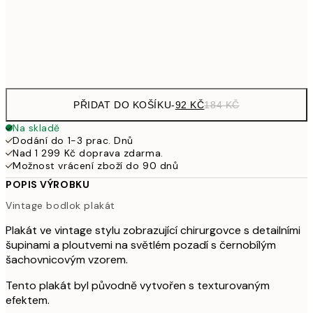
49
Frame
options
PŘIDAT DO KOŠÍKU
-
92 KČ
184 KČ
Na skladě
Dodání do 1-3 prac. Dnů
Nad 1 299 Kč doprava zdarma.
Možnost vrácení zboží do 90 dnů
POPIS VÝROBKU
Vintage bodlok plakát
Plakát ve vintage stylu zobrazující chirurgovce s detailními
šupinami a ploutvemi na světlém pozadí s černobílým
šachovnicovým vzorem.
Tento plakát byl původně vytvořen s texturovaným
efektem.