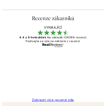
Recenze zákazníků
VYNIKAJÍCÍ
4.4 z 5 hvězdiček
Na základě 108386 recenzí.
Podívejte se zde na některé z recenzí.
Ověřený kupující
Recenze
zákazníků
Perfection
3 dub
Lucia D
Zobrazit více recenzí zde