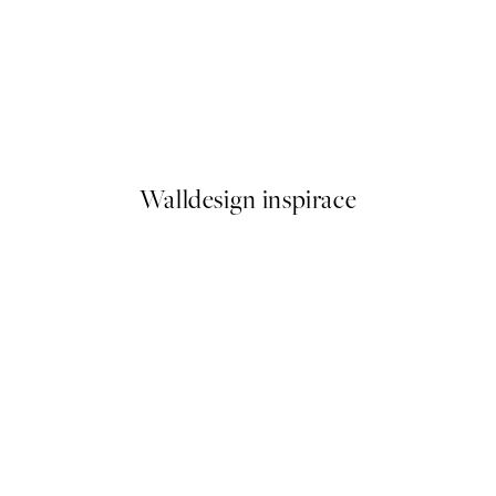
50%*
Cocktail Soirée Plakát
Od 179,50 Kč
359 Kč
Walldesign inspirace