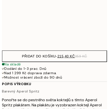
358,80
30x40 cm
59
587,40
50x70 cm
97
Frame
options
PŘIDAT DO KOŠÍKU
-
215,40 KČ
359 KČ
Na skladě
Dodání do 1-3 prac. Dnů
Nad 1 299 Kč doprava zdarma.
Možnost vrácení zboží do 90 dnů
POPIS VÝROBKU
Barevný Aperol Spritz
Ponořte se do pestrého světa koktejlů s tímto Aperol
Spritz plakátem. Na plakátu je vyzobrazen koktejl Aperol