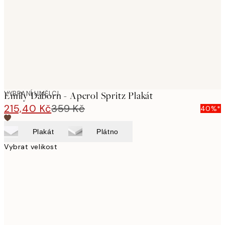
VYBRANÍ UMĚLCI
Emily Daborn - Aperol Spritz Plakát
215,40 Kč
359 Kč
40%*
Plakát
Plátno
Vybrat velikost