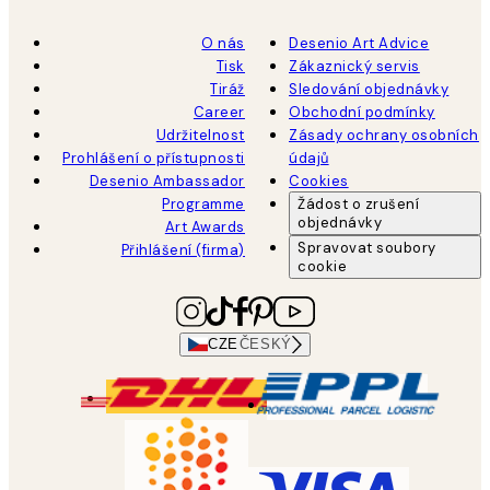
O nás
Desenio Art Advice
Tisk
Zákaznický servis
Tiráž
Sledování objednávky
Career
Obchodní podmínky
Udržitelnost
Zásady ochrany osobních
Prohlášení o přístupnosti
údajů
Desenio Ambassador
Cookies
Programme
Žádost o zrušení
objednávky
Art Awards
Spravovat soubory
Přihlášení (firma)
cookie
CZE
ČESKÝ