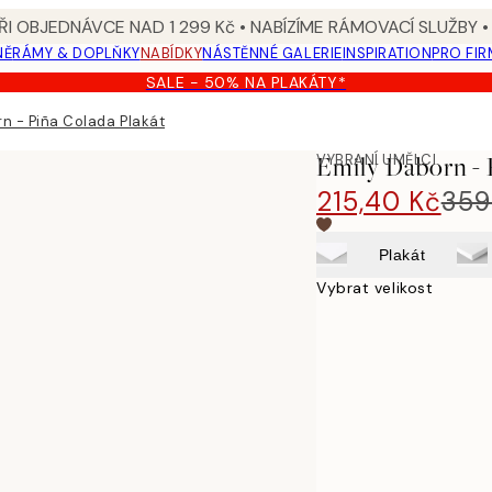
I OBJEDNÁVCE NAD 1 299 Kč • NABÍZÍME RÁMOVACÍ SLUŽBY •
NĚ
RÁMY & DOPLŇKY
NABÍDKY
NÁSTĚNNÉ GALERIE
INSPIRATION
PRO FIR
SALE - 50% NA PLAKÁTY*
rn - Piña Colada Plakát
VYBRANÍ UMĚLCI
Emily Daborn - 
215,40 Kč
359
Plakát
Vybrat velikost