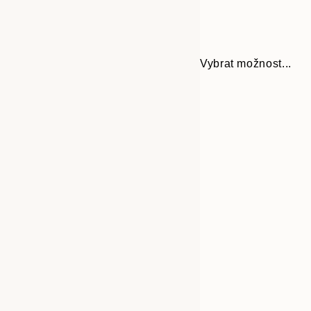
Vybrat možnost...
Frame
21x30 cm
options
30x40 cm