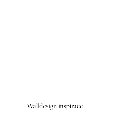
50%*
Giraffe Sitting on the Toilet
Od 179,50 Kč
359 Kč
Walldesign inspirace