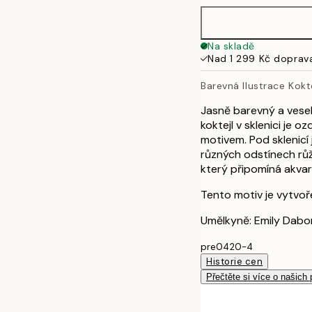
50x70 cm
Na skladě
Nad 1 299 Kč doprav
Barevná Ilustrace Kokt
Jasně barevný a vesel
koktejl v sklenici je
motivem. Pod sklenicí
různých odstínech růž
který připomíná akvar
Tento motiv je vytvoř
Umělkyně: Emily Dabo
pre0420-4
Historie cen
Přečtěte si více o našich