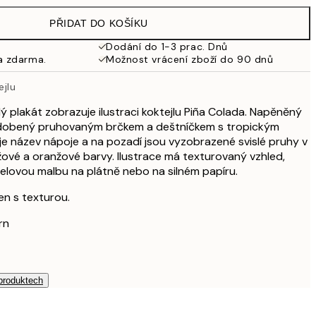
598 Kč
PŘIDAT DO KOŠÍKU
587,40 Kč
979 Kč
Dodání do 1-3 prac. Dnů
a zdarma.
Možnost vrácení zboží do 90 dnů
ejlu
ý plakát zobrazuje ilustraci koktejlu Piña Colada. Napěněný
 ozdobený pruhovaným brčkem a deštníčkem s tropickým
 je název nápoje a na pozadí jsou vyzobrazené svislé pruhy v
ové a oranžové barvy. Ilustrace má texturovaný vzhled,
elovou malbu na plátně nebo na silném papíru.
en s texturou.
rn
 produktech