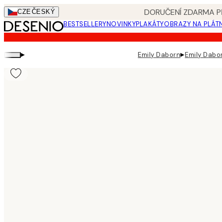
Skip
DORUČENÍ ZDARMA PŘ
CZE
ČESKÝ
to
BESTSELLERY
NOVINKY
PLAKÁTY
OBRAZY NA PLÁT
main
content.
▸
▸
Emily Daborn
Emily Dabo