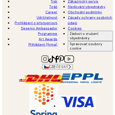
Tisk
Zákaznický servis
Tiráž
Sledování objednávky
Career
Obchodní podmínky
Udržitelnost
Zásady ochrany osobních
Prohlášení o přístupnosti
údajů
Desenio Ambassador
Cookies
Programme
Žádost o zrušení
objednávky
Art Awards
Spravovat soubory
Přihlášení (firma)
cookie
CZE
ČESKÝ