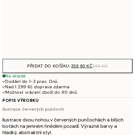
587,40
50x70 cm
97
1 569
100x150 cm
2 61
Frame
options
PŘIDAT DO KOŠÍKU
-
358,80 KČ
598 KČ
Na skladě
Dodání do 1-3 prac. Dnů
Nad 1 299 Kč doprava zdarma.
Možnost vrácení zboží do 90 dnů
POPIS VÝROBKU
Ilustrace červených punčoch
Ilustrace dvou nohou v červených punčochách a bílých
botách na jemném hnědém pozadí. Výrazné barvy a
hladký, abstraktní styl.