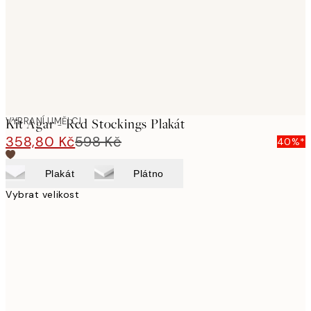
images
VYBRANÍ UMĚLCI
Kit Agar - Red Stockings Plakát
358,80 Kč
598 Kč
40%*
Plakát
Plátno
Vybrat velikost