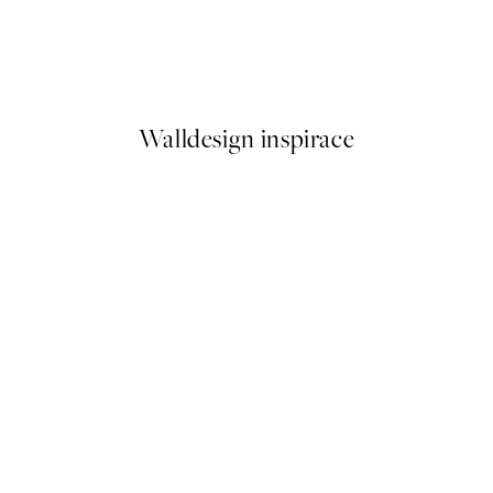
Monday Mood Plakát
Od 179,50 Kč
359 Kč
Walldesign inspirace