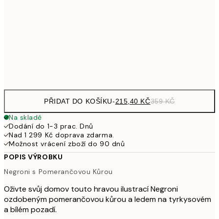
30x40 cm
59
587,40
50x70 cm
97
Frame
options
PŘIDAT DO KOŠÍKU
-
215,40 KČ
359 KČ
Na skladě
Dodání do 1-3 prac. Dnů
Nad 1 299 Kč doprava zdarma.
Možnost vrácení zboží do 90 dnů
POPIS VÝROBKU
Negroni s Pomerančovou Kůrou
Oživte svůj domov touto hravou ilustrací Negroni
ozdobeným pomerančovou kůrou a ledem na tyrkysovém
a bílém pozadí.