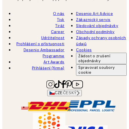
O nás
Desenio Art Advice
Tisk
Zákaznický servis
Tiráž
Sledování objednávky
Career
Obchodní podmínky
Udržitelnost
Zásady ochrany osobních
Prohlášení o přístupnosti
údajů
Desenio Ambassador
Cookies
Programme
Žádost o zrušení
objednávky
Art Awards
Spravovat soubory
Přihlášení (firma)
cookie
CZE
ČESKÝ