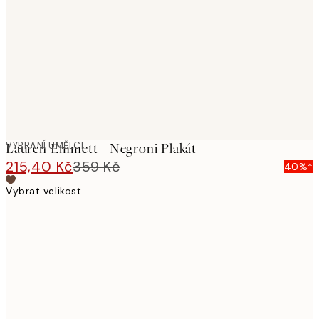
images
VYBRANÍ UMĚLCI
Lauren Emmett - Negroni Plakát
215,40 Kč
359 Kč
40%*
Vybrat velikost