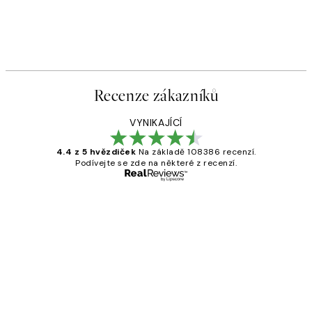
Recenze zákazníků
VYNIKAJÍCÍ
4.4 z 5 hvězdiček
Na základě 108386 recenzí.
Podívejte se zde na některé z recenzí.
Ověřený kupující
Recenze
zákazníků
Perfection
3 dub
Lucia D