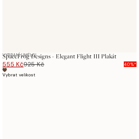
VYBRANÍ UMĚLCI
SpaceFrog Designs - Elegant Flight III Plakát
555 Kč
925 Kč
40%*
Vybrat velikost