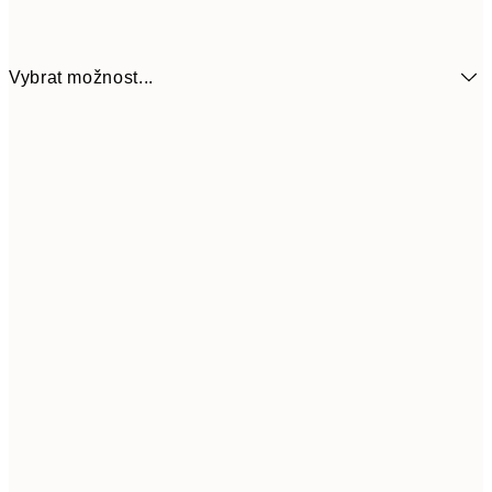
Vybrat možnost...
555
50x70 cm
92