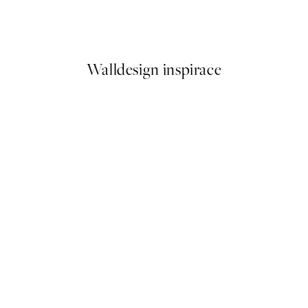
Vintage Sea Turtle Plakát
Od 92 Kč
184 Kč
Walldesign inspirace