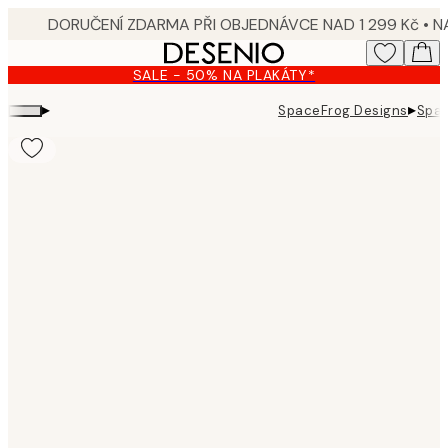
Skip
to
main
SALE - 50% NA PLAKÁTY*
content.
▸
▸
SpaceFrog Designs
Spac
Product
images