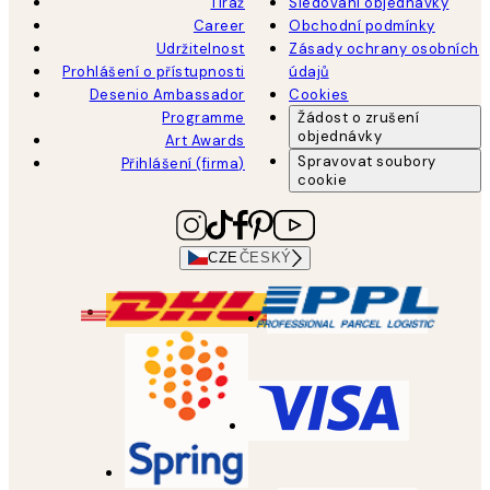
Tiráž
Sledování objednávky
Career
Obchodní podmínky
Udržitelnost
Zásady ochrany osobních
Prohlášení o přístupnosti
údajů
Desenio Ambassador
Cookies
Programme
Žádost o zrušení
objednávky
Art Awards
Spravovat soubory
Přihlášení (firma)
cookie
CZE
ČESKÝ