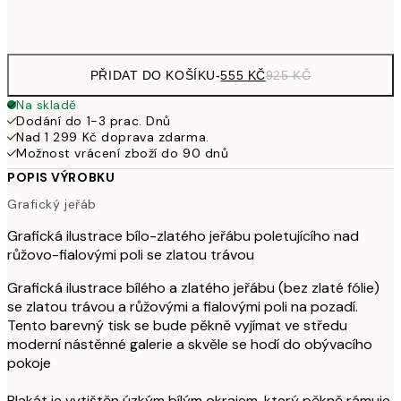
Frame
options
PŘIDAT DO KOŠÍKU
-
555 KČ
925 KČ
Na skladě
Dodání do 1-3 prac. Dnů
Nad 1 299 Kč doprava zdarma.
Možnost vrácení zboží do 90 dnů
POPIS VÝROBKU
Grafický jeřáb
Grafická ilustrace bílo-zlatého jeřábu poletujícího nad
růžovo-fialovými poli se zlatou trávou
Grafická ilustrace bílého a zlatého jeřábu (bez zlaté fólie)
se zlatou trávou a růžovými a fialovými poli na pozadí.
Tento barevný tisk se bude pěkně vyjímat ve středu
moderní nástěnné galerie a skvěle se hodí do obývacího
pokoje
Plakát je vytištěn úzkým bílým okrajem, který pěkně rámuje