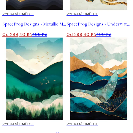
40%*
VYBRANÍ UMĚLCI
40%*
VYBRANÍ UMĚLCI
SpaceFrog Designs - Metallic Mountains Plakát
SpaceFrog Designs - Underwater Dream Plakát
Od 299,40 Kč
499 Kč
Od 299,40 Kč
499 Kč
40%*
VYBRANÍ UMĚLCI
40%*
VYBRANÍ UMĚLCI