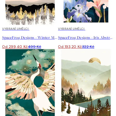
40%*
VYBRANÍ UMĚLCI
40%*
VYBRANÍ UMĚLCI
SpaceFrog Designs - Winter Moon Plakát
SpaceFrog Designs - Iris Abstract Plakát
Od 299,40 Kč
499 Kč
Od 193,20 Kč
322 Kč