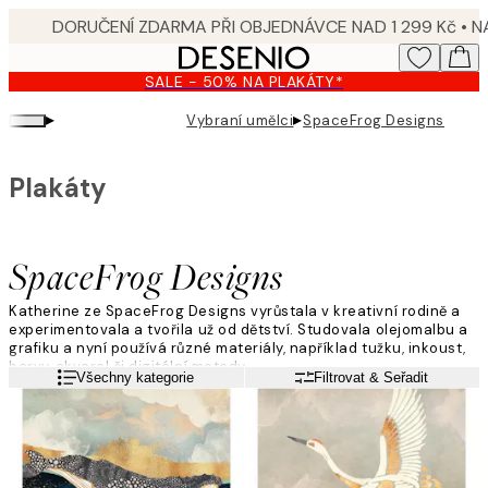
Skip
to
main
SALE - 50% NA PLAKÁTY*
content.
▸
▸
Vybraní umělci
SpaceFrog Designs
Plakáty
SpaceFrog Designs
Katherine ze SpaceFrog Designs vyrůstala v kreativní rodině a
experimentovala a tvořila už od dětství. Studovala olejomalbu a
grafiku a nyní používá různé materiály, například tužku, inkoust,
barvy, akvarel či digitální metody.
Přečtěte si více
Všechny kategorie
Filtrovat & Seřadit
„Moji tvorbu bych popsala jako klidnou a vyváženou s množstvím
barev a textur. Pro kontrast často přidávám kovový nádech."
Často má nové nápady uprostřed noci; pak je načrtne nebo
namaluje a přenese do počítače, aby dokončila úpravy.