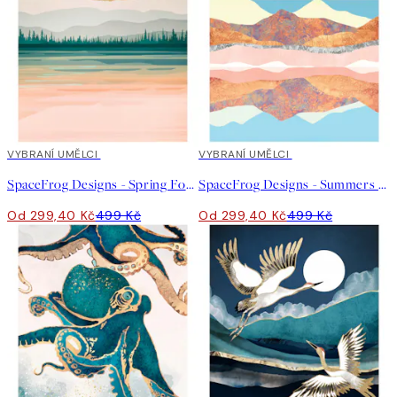
40%*
VYBRANÍ UMĚLCI
40%*
VYBRANÍ UMĚLCI
SpaceFrog Designs - Spring Forest Lake Plakát
SpaceFrog Designs - Summers Day Plakát
Od 299,40 Kč
499 Kč
Od 299,40 Kč
499 Kč