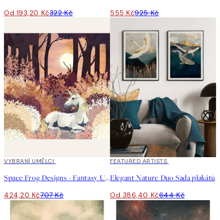
Od 193,20 Kč
322 Kč
555 Kč
925 Kč
40%*
VYBRANÍ UMĚLCI
-40%
FEATURED ARTISTS
Space Frog Designs - Fantasy Utopia Plakát
Elegant Nature Duo Sada plakátů
424,20 Kč
707 Kč
Od 386,40 Kč
644 Kč