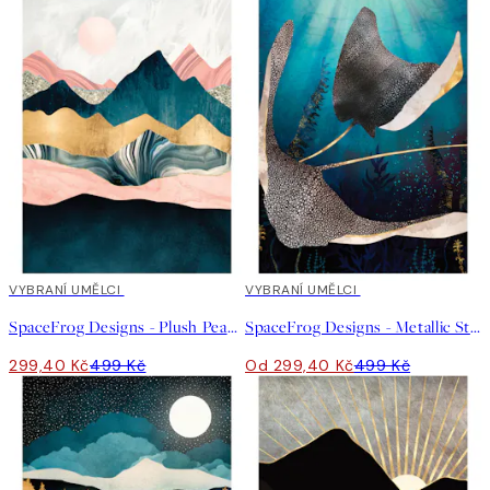
40%*
VYBRANÍ UMĚLCI
40%*
VYBRANÍ UMĚLCI
SpaceFrog Designs - Plush Peaks Plakát
SpaceFrog Designs - Metallic Stingray Plakát
299,40 Kč
499 Kč
Od 299,40 Kč
499 Kč