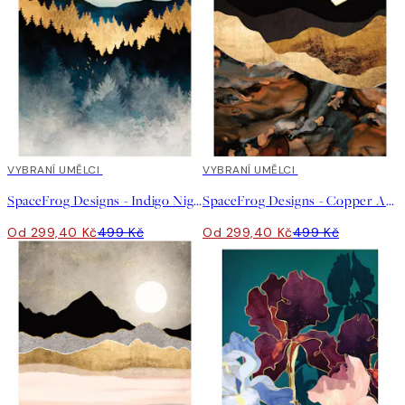
40%*
VYBRANÍ UMĚLCI
40%*
VYBRANÍ UMĚLCI
SpaceFrog Designs - Indigo Night Plakát
SpaceFrog Designs - Copper And Gold Mountains Plakát
Od 299,40 Kč
499 Kč
Od 299,40 Kč
499 Kč