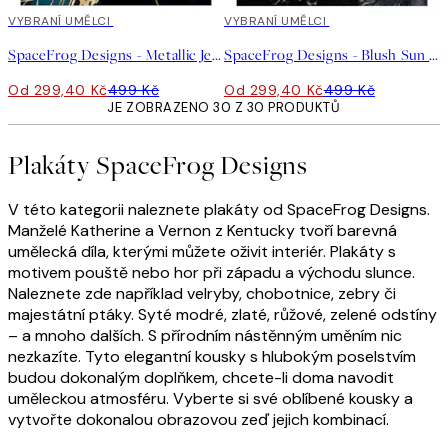
40%*
VYBRANÍ UMĚLCI
40%*
VYBRANÍ UMĚLCI
SpaceFrog Designs - Metallic Jellyfish III Plakát
SpaceFrog Designs - Blush Sun Plakát
Od 299,40 Kč
499 Kč
Od 299,40 Kč
499 Kč
JE ZOBRAZENO 30 Z 30 PRODUKTŮ
Plakáty SpaceFrog Designs
V této kategorii naleznete plakáty od SpaceFrog Designs.
Manželé Katherine a Vernon z Kentucky tvoří barevná
umělecká díla, kterými můžete oživit interiér. Plakáty s
motivem pouště nebo hor při západu a východu slunce.
Naleznete zde například velryby, chobotnice, zebry či
majestátní ptáky. Syté modré, zlaté, růžové, zelené odstíny
– a mnoho dalších. S přírodním nástěnným uměním nic
nezkazíte. Tyto elegantní kousky s hlubokým poselstvím
budou dokonalým doplňkem, chcete-li doma navodit
uměleckou atmosféru. Vyberte si své oblíbené kousky a
vytvořte dokonalou obrazovou zeď jejich kombinací.