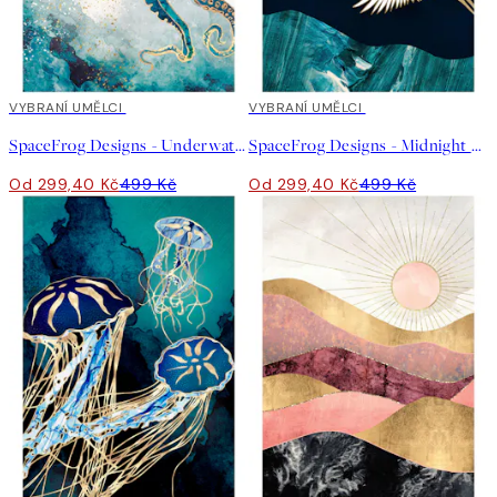
40%*
VYBRANÍ UMĚLCI
40%*
VYBRANÍ UMĚLCI
SpaceFrog Designs - Underwater Dream V Plakát
SpaceFrog Designs - Midnight Cranes Plakát
Od 299,40 Kč
499 Kč
Od 299,40 Kč
499 Kč