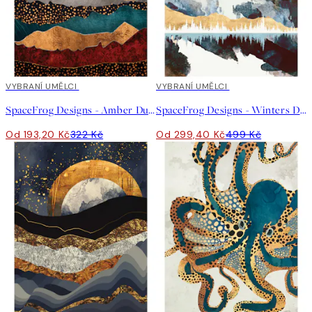
40%*
VYBRANÍ UMĚLCI
40%*
VYBRANÍ UMĚLCI
SpaceFrog Designs - Amber Dusk Plakát
SpaceFrog Designs - Winters Day Plakát
Od 193,20 Kč
322 Kč
Od 299,40 Kč
499 Kč