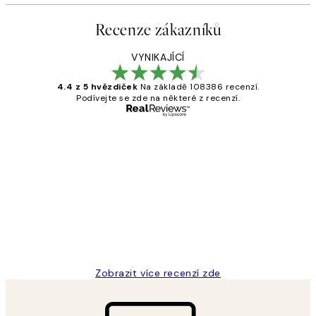
Recenze zákazníků
VYNIKAJÍCÍ
4.4 z 5 hvězdiček
Na základě 108386 recenzí.
Podívejte se zde na některé z recenzí.
Ověřený kupující
Recenze
zákazníků
Perfection
3 dub
Lucia D
Zobrazit více recenzí zde