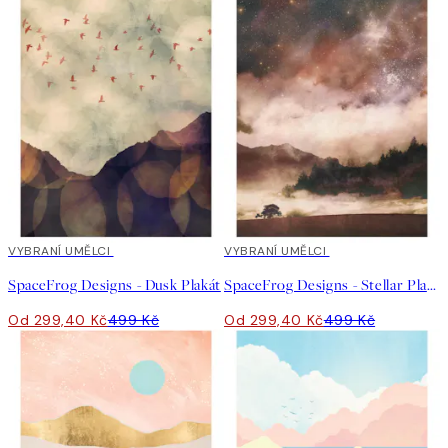
40%*
VYBRANÍ UMĚLCI
40%*
VYBRANÍ UMĚLCI
SpaceFrog Designs - Dusk Plakát
SpaceFrog Designs - Stellar Plakát
Od 299,40 Kč
499 Kč
Od 299,40 Kč
499 Kč