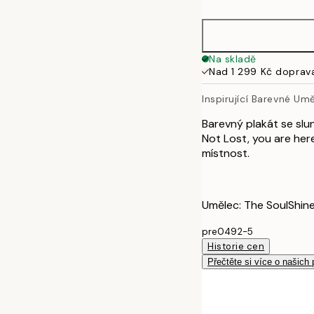
50x70 cm
Na skladě
Nad 1 299 Kč doprav
Inspirující Barevné Um
Barevný plakát se slu
Not Lost, you are her
místnost.
Umělec: The SoulShine
pre0492-5
Historie cen
Přečtěte si více o našich