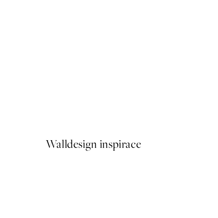
50%*
Hokusai - The Great Wave 
Od 161 Kč
322 Kč
Walldesign inspirace