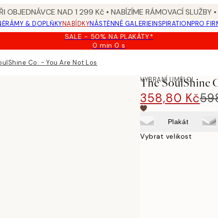
I OBJEDNÁVCE NAD 1 299 Kč • NABÍZÍME RÁMOVACÍ SLUŽBY •
NĚ
RÁMY & DOPLŇKY
NABÍDKY
NÁSTĚNNÉ GALERIE
INSPIRATION
PRO FIR
SALE - 50% NA PLAKÁTY*
0 min
0 s
Platné
do:
oulShine Co. - You Are Not Lost Plakát
2026-
08-
VYBRANÍ UMĚLCI
The SoulShine C
09
358,80 Kč
59
Plakát
Vybrat velikost