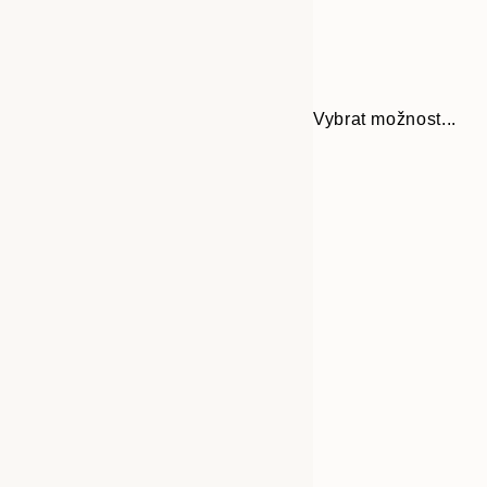
Vybrat možnost...
Frame
30x40 cm
options