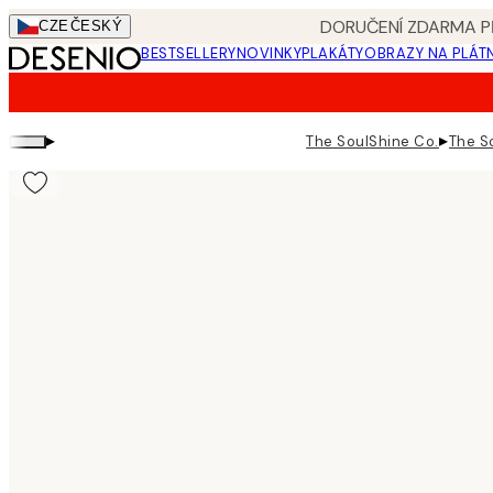
Skip
DORUČENÍ ZDARMA PŘ
CZE
ČESKÝ
to
BESTSELLERY
NOVINKY
PLAKÁTY
OBRAZY NA PLÁT
main
content.
▸
▸
The SoulShine Co.
The S