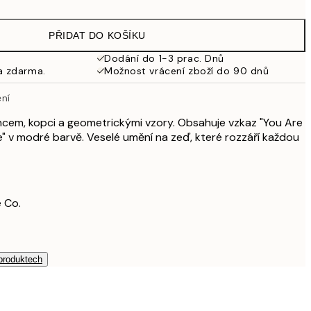
587,40 Kč
979 Kč
PŘIDAT DO KOŠÍKU
Dodání do 1-3 prac. Dnů
a zdarma.
Možnost vrácení zboží do 90 dnů
ění
ncem, kopci a geometrickými vzory. Obsahuje vzkaz "You Are
e" v modré barvě. Veselé umění na zeď, které rozzáří každou
 Co.
 produktech