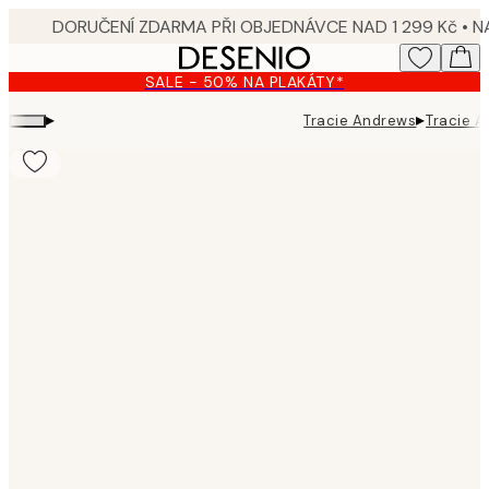
Skip
to
main
SALE - 50% NA PLAKÁTY*
content.
▸
▸
Tracie Andrews
Tracie A
Product
images