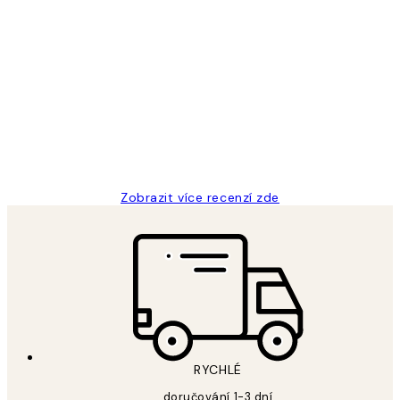
Ověřený kupující
Recenze
zákazníků
Perfection
3 dub
Lucia D
Zobrazit více recenzí zde
RYCHLÉ
doručování 1-3 dní