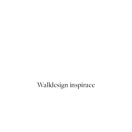
50%*
Rustic Botanicals Plakát
Od 179,50 Kč
359 Kč
Walldesign inspirace