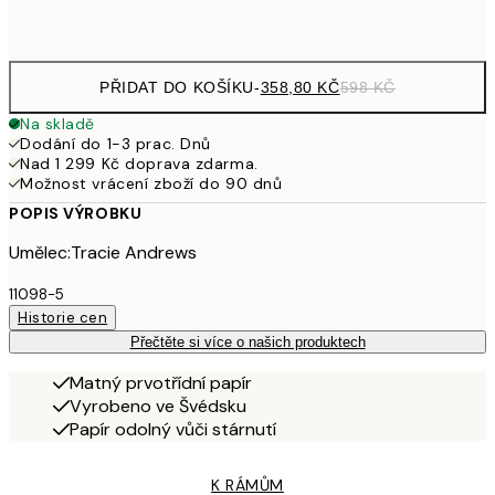
Frame
options
PŘIDAT DO KOŠÍKU
-
358,80 KČ
598 KČ
Na skladě
Dodání do 1-3 prac. Dnů
Nad 1 299 Kč doprava zdarma.
Možnost vrácení zboží do 90 dnů
POPIS VÝROBKU
Umělec:Tracie Andrews
11098-5
Historie cen
Přečtěte si více o našich produktech
Matný prvotřídní papír
Vyrobeno ve Švédsku
Papír odolný vůči stárnutí
K RÁMŮM