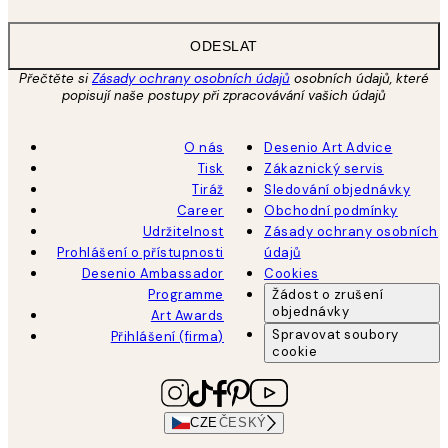
ODESLAT
Přečtěte si
Zásady ochrany osobních údajů
osobních údajů, které
popisují naše postupy při zpracovávání vašich údajů
O nás
Desenio Art Advice
Tisk
Zákaznický servis
Tiráž
Sledování objednávky
Career
Obchodní podmínky
Udržitelnost
Zásady ochrany osobních
Prohlášení o přístupnosti
údajů
Desenio Ambassador
Cookies
Programme
Žádost o zrušení
objednávky
Art Awards
Spravovat soubory
Přihlášení (firma)
cookie
CZE
ČESKÝ