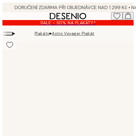
Skip
to
main
SALE - 50% NA PLAKÁTY*
content.
▸
▸
Plakáty
Astro Voyager Plakát
Product
images