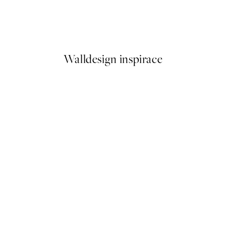
oda Plakát
The Dreamers Sketch Plakát
Od 179,50 Kč
359 Kč
Walldesign inspirace