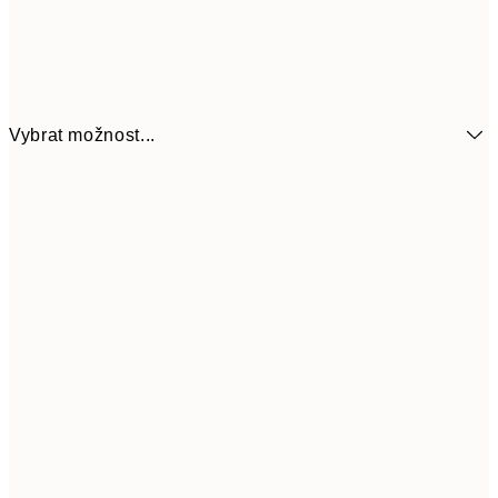
Vybrat možnost...
161
21x30 cm
32