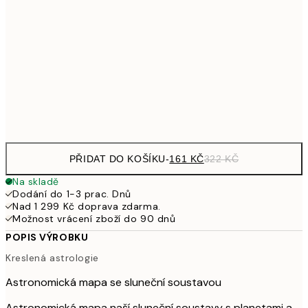
249,50
30x40 cm
49
462,50
50x70 cm
92
Frame
options
PŘIDAT DO KOŠÍKU
-
161 KČ
322 KČ
Na skladě
Dodání do 1-3 prac. Dnů
Nad 1 299 Kč doprava zdarma.
Možnost vrácení zboží do 90 dnů
POPIS VÝROBKU
Kreslená astrologie
Astronomická mapa se sluneční soustavou
Astronomická mapa naší sluneční soustavy s planetami a