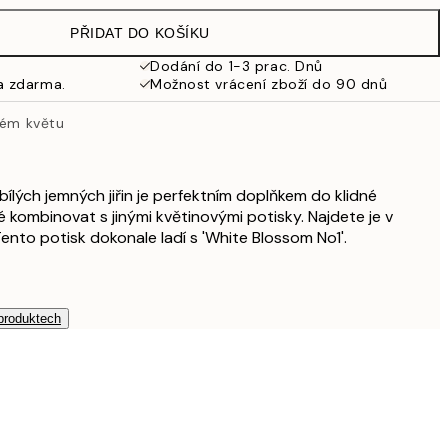
499 Kč
PŘIDAT DO KOŠÍKU
462,50 Kč
925 Kč
Dodání do 1-3 prac. Dnů
a zdarma.
Možnost vrácení zboží do 90 dnů
ném květu
bílých jemných jiřin je perfektním doplňkem do klidné
ké kombinovat s jinými květinovými potisky. Najdete je v
 Tento potisk dokonale ladí s 'White Blossom No1'.
 produktech