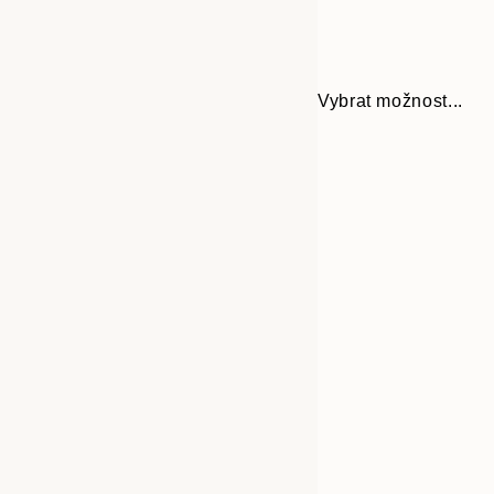
Vybrat možnost...
Frame
21x30 cm
options
30x40 cm