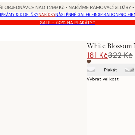
I OBJEDNÁVCE NAD 1 299 Kč • NABÍZÍME RÁMOVACÍ SLUŽBY •
NĚ
RÁMY & DOPLŇKY
NABÍDKY
NÁSTĚNNÉ GALERIE
INSPIRATION
PRO FIR
SALE - 50% NA PLAKÁTY*
White Blossom 
161 Kč
322 Kč
Plakát
Vybrat velikost