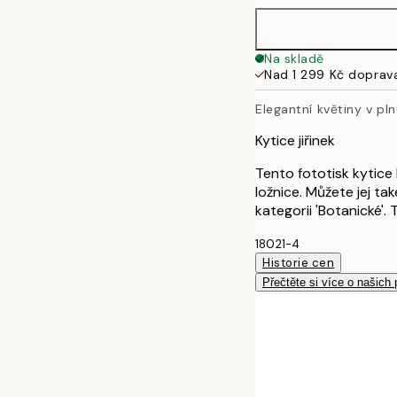
50x70 cm
Na skladě
Nad 1 299 Kč doprav
Elegantní květiny v pl
Kytice jiřinek
Tento fototisk kytice 
ložnice. Můžete jej ta
kategorii 'Botanické'.
18021-4
Historie cen
Přečtěte si více o našich