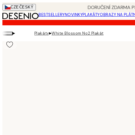
Skip
DORUČENÍ ZDARMA PŘ
CZE
ČESKÝ
to
BESTSELLERY
NOVINKY
PLAKÁTY
OBRAZY NA PLÁT
main
content.
▸
▸
Plakáty
White Blossom No2 Plakát