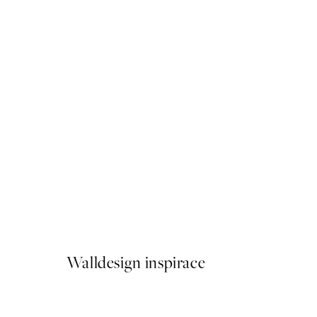
50%*
Soft Couple Plakát
Od 179,50 Kč
359 Kč
Walldesign inspirace