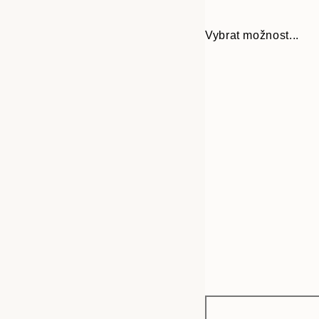
Vybrat možnost...
Frame
30x40 cm
options