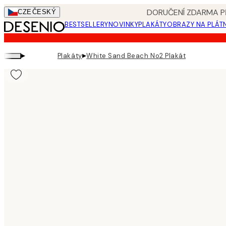
Skip
DORUČENÍ ZDARMA PŘ
CZE
ČESKÝ
to
BESTSELLERY
NOVINKY
PLAKÁTY
OBRAZY NA PLÁT
main
content.
▸
▸
Plakáty
White Sand Beach No2 Plakát