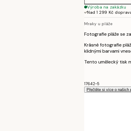
Výroba na zakázku
Nad 1 299 Kč doprav
Mraky u pláže
Fotografie pláže se 
Krásné fotografie plá
klidnými barvami vne
Tento umělecký tisk m
17642-5
Přečtěte si více o našich