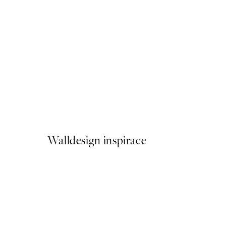
50%*
After Sun Plakát
Od 249,50 Kč
499 Kč
Walldesign inspirace