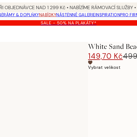
I OBJEDNÁVCE NAD 1 299 Kč • NABÍZÍME RÁMOVACÍ SLUŽBY •
NĚ
RÁMY & DOPLŇKY
NABÍDKY
NÁSTĚNNÉ GALERIE
INSPIRATION
PRO FIR
SALE - 50% NA PLAKÁTY*
White Sand Bea
149,70 Kč
499
Vybrat velikost