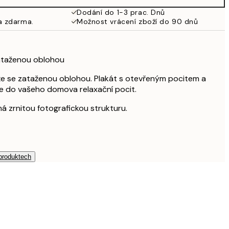
Dodání do 1-3 prac. Dnů
a zdarma.
Možnost vrácení zboží do 90 dnů
zataženou oblohou
že se zataženou oblohou. Plakát s otevřeným pocitem a
se do vašeho domova relaxační pocit.
á zrnitou fotografickou strukturu.
 produktech