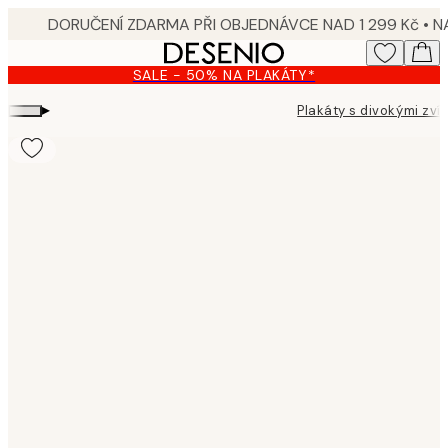
Skip
to
main
SALE - 50% NA PLAKÁTY*
content.
▸
Plakáty s divokými zví
Product
images