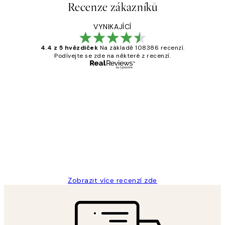
Recenze zákazníků
VYNIKAJÍCÍ
4.4 z 5 hvězdiček
Na základě 108386 recenzí.
Podívejte se zde na některé z recenzí.
Ověřený kupující
Recenze
zákazníků
Perfection
3 dub
Lucia D
Zobrazit více recenzí zde