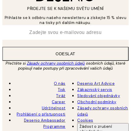
PŘIDEJTE SE K NAŠEMU SVĚTU UMĚNÍ
Přihlašte se k odběru našeho newsletteru a získejte 15 % slevu
na tisky při dalším nákupu.
*
Email
ODESLAT
Přečtěte si
Zásady ochrany osobních údajů
osobních údajů, které
popisují naše postupy při zpracovávání vašich údajů
O nás
Desenio Art Advice
Tisk
Zákaznický servis
Tiráž
Sledování objednávky
Career
Obchodní podmínky
Udržitelnost
Zásady ochrany osobních
Prohlášení o přístupnosti
údajů
Desenio Ambassador
Cookies
Programme
Žádost o zrušení