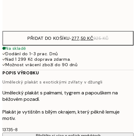
Frame
options
PŘIDAT DO KOŠÍKU
-
277,50 KČ
925 KČ
Na skladě
Dodání do 1-3 prac. Dnů
Nad 1 299 Kč doprava zdarma.
Možnost vrácení zboží do 90 dnů
POPIS VÝROBKU
Umělecký plakát s exotickými zvířaty v džungli
Umělecký plakát s palmami, tygrem a papouškem na
béžovém pozadí.
Plakát je vytištěn s bílým okrajem, který pěkně lemuje
motiv.
13735-8
Přečtěte si více o našich produktech