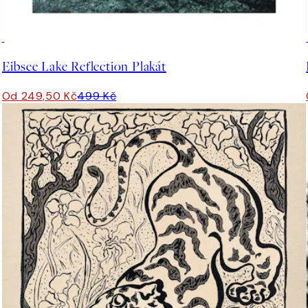
50%*
Eibsee Lake Reflection Plakát
Od 249,50 Kč
499 Kč