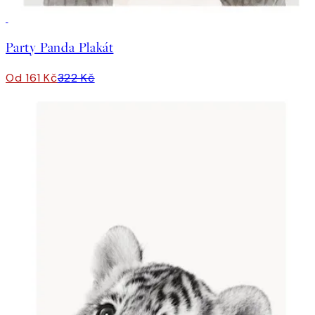
50%*
Party Panda Plakát
Od 161 Kč
322 Kč