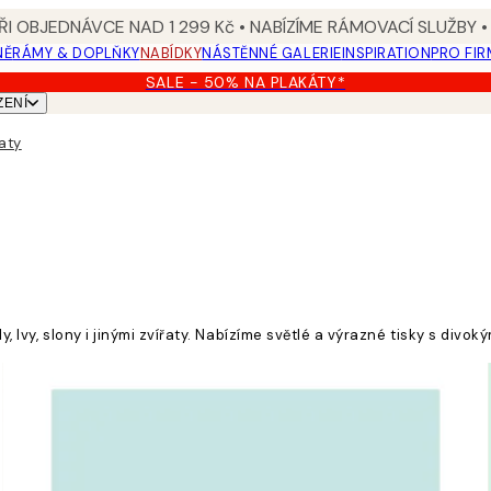
I OBJEDNÁVCE NAD 1 299 Kč • NABÍZÍME RÁMOVACÍ SLUŽBY •
NĚ
RÁMY & DOPLŇKY
NABÍDKY
NÁSTĚNNÉ GALERIE
INSPIRATION
PRO FIR
SALE - 50% NA PLAKÁTY*
ZENÍ
řaty
y, lvy, slony i jinými zvířaty. Nabízíme světlé a výrazné tisky s div