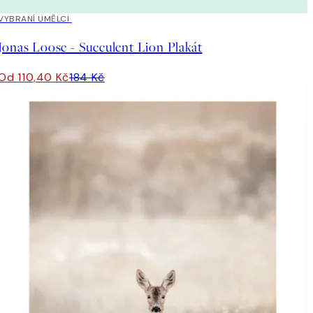
40%*
VYBRANÍ UMĚLCI
Jonas Loose - Succulent Lion Plakát
Od 110,40 Kč
184 Kč