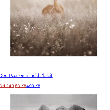
50%*
Roe Deer on a Field Plakát
Od 249,50 Kč
499 Kč