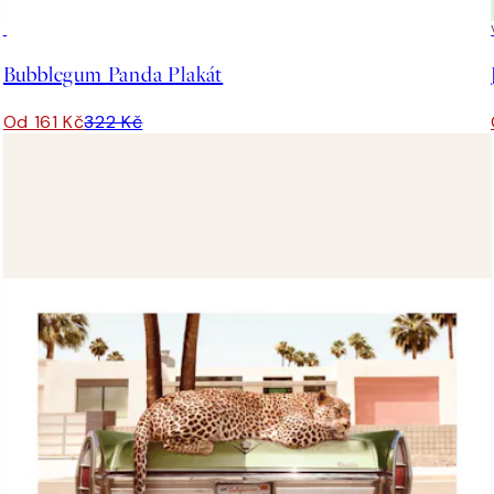
50%*
Bubblegum Panda Plakát
Od 161 Kč
322 Kč