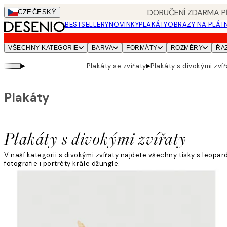
Skip
DORUČENÍ ZDARMA PŘ
CZE
ČESKÝ
to
BESTSELLERY
NOVINKY
PLAKÁTY
OBRAZY NA PLÁT
main
content.
VŠECHNY KATEGORIE
BARVA
FORMÁTY
ROZMĚRY
ŘA
▸
▸
Plakáty se zvířaty
Plakáty s divokými zví
Plakáty
Plakáty s divokými zvířaty
V naší kategorii s divokými zvířaty najdete všechny tisky s leopard
fotografie i portréty krále džungle.