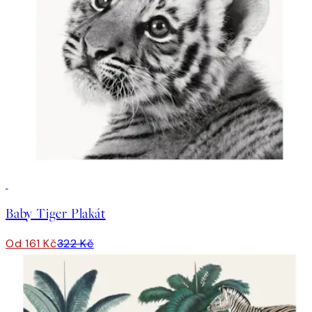
50%*
Baby Tiger Plakát
Od 161 Kč
322 Kč