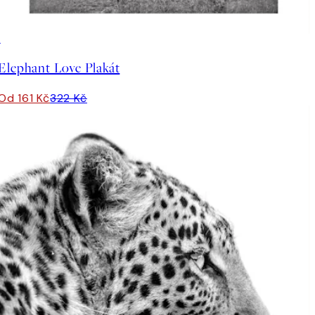
50%*
Elephant Love Plakát
Od 161 Kč
322 Kč