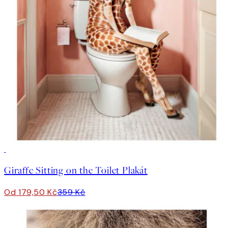
50%*
Giraffe Sitting on the Toilet Plakát
Od 179,50 Kč
359 Kč