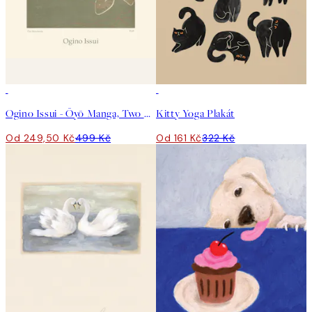
50%*
50%*
Ogino Issui - Ōyō Manga, Two Birds Plakát
Kitty Yoga Plakát
Od 249,50 Kč
499 Kč
Od 161 Kč
322 Kč