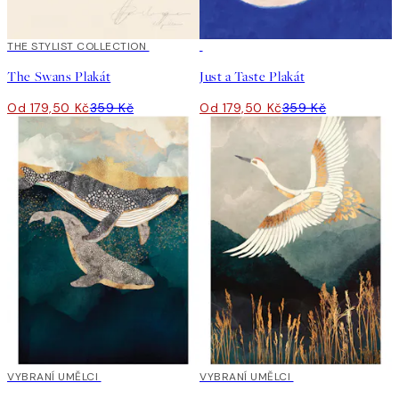
50%*
THE STYLIST COLLECTION
50%*
The Swans Plakát
Just a Taste Plakát
Od 179,50 Kč
359 Kč
Od 179,50 Kč
359 Kč
40%*
VYBRANÍ UMĚLCI
40%*
VYBRANÍ UMĚLCI