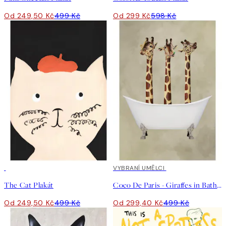
Od 249,50 Kč
499 Kč
Od 299 Kč
598 Kč
50%*
40%*
VYBRANÍ UMĚLCI
The Cat Plakát
Coco De Paris - Giraffes in Bathtub Plakát
Od 249,50 Kč
499 Kč
Od 299,40 Kč
499 Kč