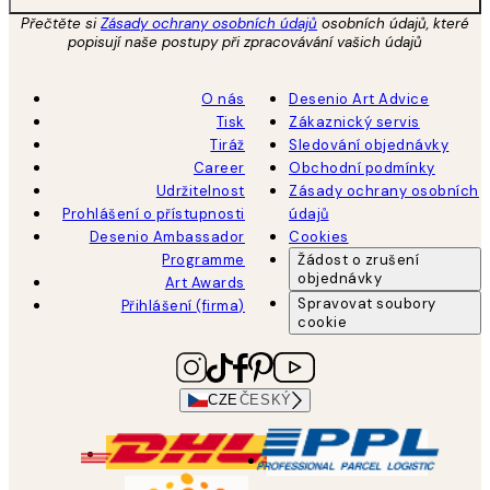
Přečtěte si
Zásady ochrany osobních údajů
osobních údajů, které
popisují naše postupy při zpracovávání vašich údajů
O nás
Desenio Art Advice
Tisk
Zákaznický servis
Tiráž
Sledování objednávky
Career
Obchodní podmínky
Udržitelnost
Zásady ochrany osobních
Prohlášení o přístupnosti
údajů
Desenio Ambassador
Cookies
Programme
Žádost o zrušení
objednávky
Art Awards
Spravovat soubory
Přihlášení (firma)
cookie
CZE
ČESKÝ