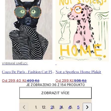
40%*
VYBRANÍ UMĚLCI
50%*
Coco De Paris - Fashion Cat Plakát
Not a Spotless Home Plakát
Od 299,40 Kč
499 Kč
Od 299 Kč
598 Kč
JE ZOBRAZENO 36 Z 154 PRODUKTŮ
ZOBRAZIT VÍCE
1
2
3
4
5