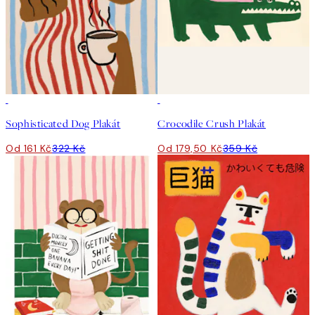
50%*
50%*
Sophisticated Dog Plakát
Crocodile Crush Plakát
Od 161 Kč
322 Kč
Od 179,50 Kč
359 Kč