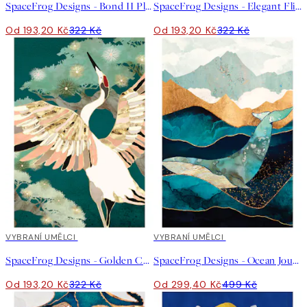
SpaceFrog Designs - Bond II Plakát
SpaceFrog Designs - Elegant Flight Plakát
Od 193,20 Kč
322 Kč
Od 193,20 Kč
322 Kč
40%*
VYBRANÍ UMĚLCI
40%*
VYBRANÍ UMĚLCI
SpaceFrog Designs - Golden Crane Plakát
SpaceFrog Designs - Ocean Journey Plakát
Od 193,20 Kč
322 Kč
Od 299,40 Kč
499 Kč