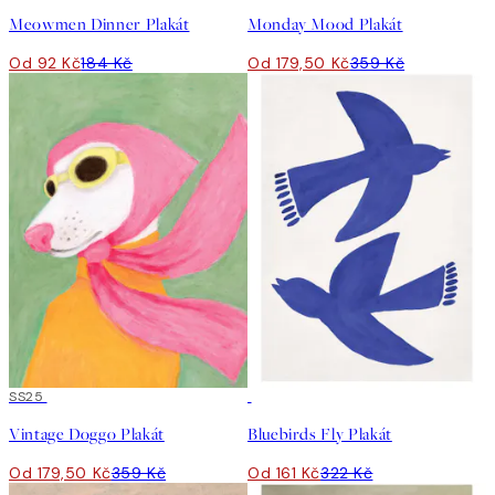
Meowmen Dinner Plakát
Monday Mood Plakát
Od 92 Kč
184 Kč
Od 179,50 Kč
359 Kč
50%*
SS25
50%*
Vintage Doggo Plakát
Bluebirds Fly Plakát
Od 179,50 Kč
359 Kč
Od 161 Kč
322 Kč