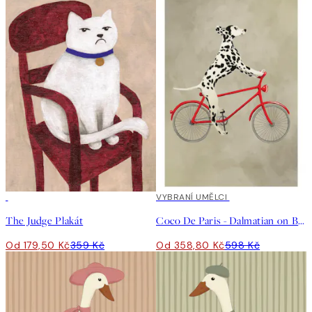
50%*
40%*
VYBRANÍ UMĚLCI
The Judge Plakát
Coco De Paris - Dalmatian on Bicycle Plakát
Od 179,50 Kč
359 Kč
Od 358,80 Kč
598 Kč