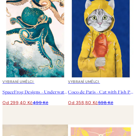
40%*
VYBRANÍ UMĚLCI
40%*
VYBRANÍ UMĚLCI
SpaceFrog Designs - Underwater Dream V Plakát
Coco de Paris - Cat with Fish Plakát
Od 299,40 Kč
499 Kč
Od 358,80 Kč
598 Kč