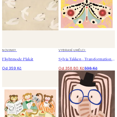
NOVINKY
40%*
VYBRANÍ UMĚLCI
Flightmode Plakát
Sylvia Takken - Transformation Plakát
Od 359 Kč
Od 358,80 Kč
598 Kč