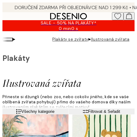
Skip
to
main
SALE - 50% NA PLAKÁTY*
content.
0 min
0 s
Platné
do:
▸
▸
Plakáty se zvířaty
Ilustrovaná zvířata
2026-
08-
09
Plakáty
Ilustrovaná zvířata
Přineste si džungli (nebo zoo, nebo cokoliv jiného, kde se vaše
oblíbená zvířata pohybují) přímo do vašeho domova díky naším
ilustrovaným plakátům se zvířecími motivy!
Přečtěte si více
Všechny kategorie
Filtrovat & Seřadit