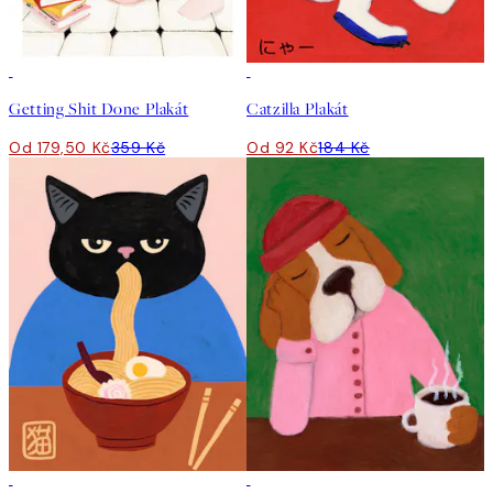
50%*
50%*
Getting Shit Done Plakát
Catzilla Plakát
Od 179,50 Kč
359 Kč
Od 92 Kč
184 Kč
50%*
50%*