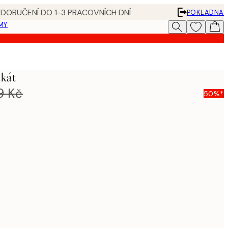
 DORUČENÍ DO 1-3 PRACOVNÍCH DNÍ
POKLADNA
MY
akát
9 Kč
50%*