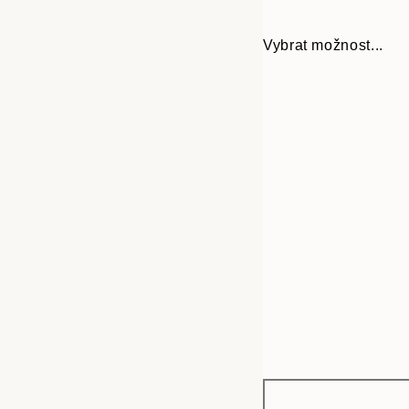
Vybrat možnost...
Frame
30x40 cm
options
50x70 cm