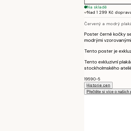
Na skladě
Nad 1 299 Kč doprav
Červený a modrý plak
Poster černé kočky s
modrými vzorovanými 
Tento poster je exkluz
Tento exkluzivní plak
stockholmského atelié
19590-5
Historie cen
Přečtěte si více o našich