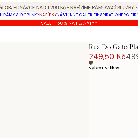
I OBJEDNÁVCE NAD 1 299 Kč • NABÍZÍME RÁMOVACÍ SLUŽBY •
NĚ
RÁMY & DOPLŇKY
NABÍDKY
NÁSTĚNNÉ GALERIE
INSPIRATION
PRO FIR
SALE - 50% NA PLAKÁTY*
Rua Do Gato Pl
249,50 Kč
49
Vybrat velikost