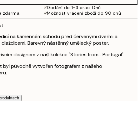
Dodání do 1-3 prac. Dnů
a zdarma.
Možnost vrácení zboží do 90 dnů
át
edící na kamenném schodu před červenými dveřmi a
dlaždicemi. Barevný nástěnný umělecký poster.
ivním designem z naší kolekce "Stories from... Portugal".
át byl původně vytvořen fotografem z našeho
ru.
 produktech