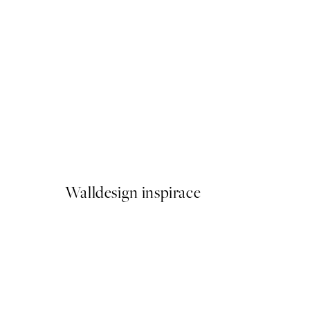
50%*
Casa Do Porto Plakát
Od 249,50 Kč
499 Kč
Walldesign inspirace