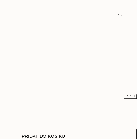
249,50 Kč
499 Kč
462,50 Kč
925 Kč
PŘIDAT DO KOŠÍKU