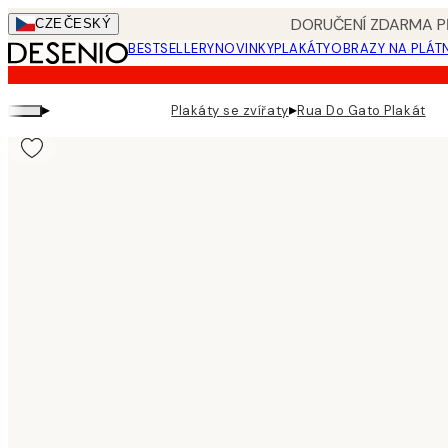
Skip
DORUČENÍ ZDARMA PŘ
CZE
ČESKÝ
to
BESTSELLERY
NOVINKY
PLAKÁTY
OBRAZY NA PLÁT
main
content.
▸
▸
Plakáty se zvířaty
Rua Do Gato Plakát