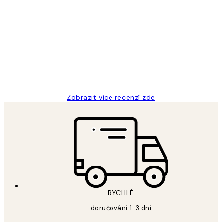
Ověřený kupující
Recenze
zákazníků
Perfection
3 dub
Lucia D
Zobrazit více recenzí zde
RYCHLÉ
doručování 1-3 dní