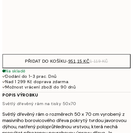
1 06
908,65
50x50 cm
1 06
951,15
50x70 cm
1 11
1 155,15
70x100 cm
1 35
PŘIDAT DO KOŠÍKU
-
951,15 KČ
1 119 KČ
Na skladě
Dodání do 1-3 prac. Dnů
Nad 1 299 Kč doprava zdarma.
Možnost vrácení zboží do 90 dnů
POPIS VÝROBKU
Světlý dřevěný rám na tisky 50x70
Světlý dřevěný rám o rozměrech 50 x 70 cm vyrobený z
masivního borovicového dřeva pokrytý tvrdou javorovou
dýhou, natřený poloprůhlednou vrstvou, která nechá
prosvítat přirozenou povrchovou úpravu dřeva. Je