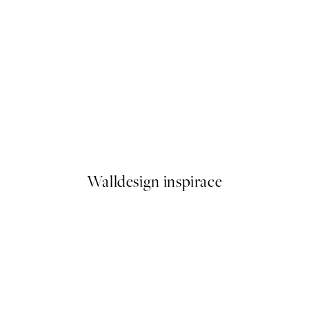
50%*
1 Plakát
Monet - The Seine at Giverny
Od 249,50 Kč
499 Kč
Walldesign inspirace