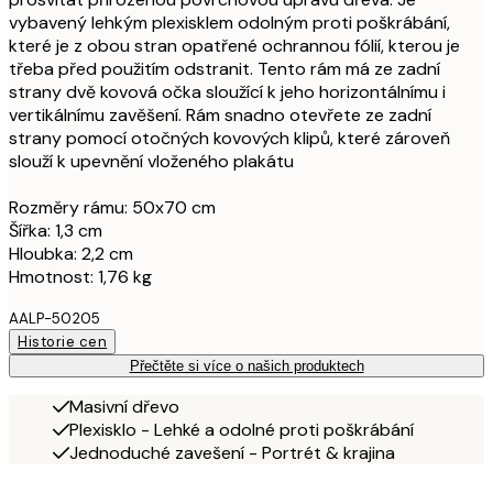
vybavený lehkým plexisklem odolným proti poškrábání,
které je z obou stran opatřené ochrannou fólií, kterou je
třeba před použitím odstranit. Tento rám má ze zadní
strany dvě kovová očka sloužící k jeho horizontálnímu i
vertikálnímu zavěšení. Rám snadno otevřete ze zadní
strany pomocí otočných kovových klipů, které zároveň
slouží k upevnění vloženého plakátu
Rozměry rámu: 50x70 cm
Šířka: 1,3 cm
Hloubka: 2,2 cm
Hmotnost: 1,76 kg
AALP-50205
Historie cen
Přečtěte si více o našich produktech
Masivní dřevo
Plexisklo - Lehké a odolné proti poškrábání
Jednoduché zavešení - Portrét & krajina