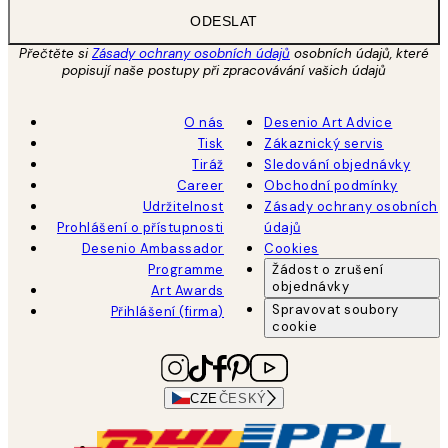
ODESLAT
Přečtěte si
Zásady ochrany osobních údajů
osobních údajů, které
popisují naše postupy při zpracovávání vašich údajů
O nás
Desenio Art Advice
Tisk
Zákaznický servis
Tiráž
Sledování objednávky
Career
Obchodní podmínky
Udržitelnost
Zásady ochrany osobních
Prohlášení o přístupnosti
údajů
Desenio Ambassador
Cookies
Programme
Žádost o zrušení
objednávky
Art Awards
Spravovat soubory
Přihlášení (firma)
cookie
CZE
ČESKÝ