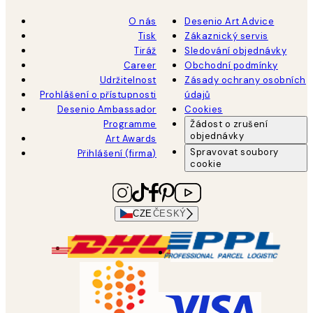
O nás
Desenio Art Advice
Tisk
Zákaznický servis
Tiráž
Sledování objednávky
Career
Obchodní podmínky
Udržitelnost
Zásady ochrany osobních
Prohlášení o přístupnosti
údajů
Desenio Ambassador
Cookies
Programme
Žádost o zrušení
objednávky
Art Awards
Spravovat soubory
Přihlášení (firma)
cookie
CZE
ČESKÝ