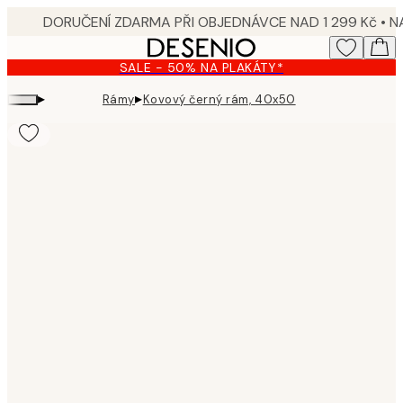
Skip
to
main
SALE - 50% NA PLAKÁTY*
content.
▸
▸
Rámy
Kovový černý rám, 40x50
Product
images