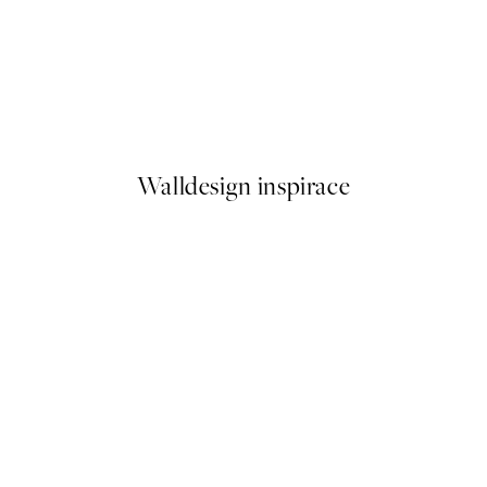
50%*
Abstract Acrylic Painting No1
Od 249,50 Kč
499 Kč
Walldesign inspirace