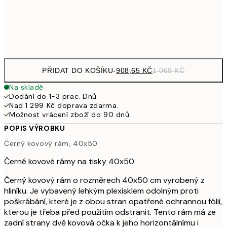
951,15
50x70 cm
1 11
1 155,15
70x100 cm
1 35
PŘIDAT DO KOŠÍKU
-
908,65 KČ
1 069 KČ
Na skladě
Dodání do 1-3 prac. Dnů
Nad 1 299 Kč doprava zdarma.
Možnost vrácení zboží do 90 dnů
POPIS VÝROBKU
Černý kovový rám, 40x50
Černé kovové rámy na tisky 40x50
Černý kovový rám o rozměrech 40x50 cm vyrobený z
hliníku. Je vybavený lehkým plexisklem odolným proti
poškrábání, které je z obou stran opatřené ochrannou fólií,
kterou je třeba před použitím odstranit. Tento rám má ze
zadní strany dvě kovová očka k jeho horizontálnímu i