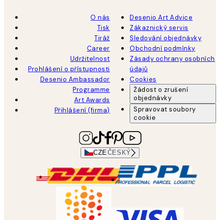
O nás
Desenio Art Advice
Tisk
Zákaznický servis
Tiráž
Sledování objednávky
Career
Obchodní podmínky
Udržitelnost
Zásady ochrany osobních
Prohlášení o přístupnosti
údajů
Desenio Ambassador
Cookies
Programme
Žádost o zrušení
objednávky
Art Awards
Spravovat soubory
Přihlášení (firma)
cookie
CZE
ČESKÝ