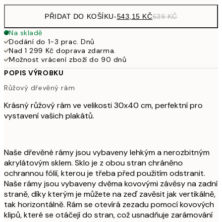
PŘIDAT DO KOŠÍKU
-
543,15 KČ
639 KČ
Na skladě
Dodání do 1-3 prac. Dnů
Nad 1 299 Kč doprava zdarma.
Možnost vrácení zboží do 90 dnů
POPIS VÝROBKU
Růžový dřevěný rám
Krásný růžový rám ve velikosti 30x40 cm, perfektní pro
vystavení vašich plakátů.
Naše dřevěné rámy jsou vybaveny lehkým a nerozbitným
akrylátovým sklem. Sklo je z obou stran chráněno
ochrannou fólií, kterou je třeba před použitím odstranit.
Naše rámy jsou vybaveny dvěma kovovými závěsy na zadní
straně, díky kterým je můžete na zeď zavěsit jak vertikálně,
tak horizontálně. Rám se otevírá zezadu pomocí kovových
klipů, které se otáčejí do stran, což usnadňuje zarámování