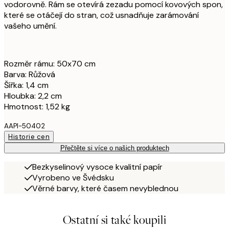
vodorovně. Rám se otevírá zezadu pomocí kovových spon,
které se otáčejí do stran, což usnadňuje zarámování
vašeho umění.
Rozměr rámu: 50x70 cm
Barva: Růžová
Šířka: 1,4 cm
Hloubka: 2,2 cm
Hmotnost: 1,52 kg
AAPI-50402
Historie cen
Přečtěte si více o našich produktech
Bezkyselinový vysoce kvalitní papír
Vyrobeno ve Švédsku
Věrné barvy, které časem nevyblednou
Ostatní si také koupili