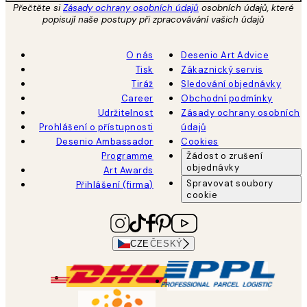
Přečtěte si
Zásady ochrany osobních údajů
osobních údajů, které
popisují naše postupy při zpracovávání vašich údajů
O nás
Desenio Art Advice
Tisk
Zákaznický servis
Tiráž
Sledování objednávky
Career
Obchodní podmínky
Udržitelnost
Zásady ochrany osobních
Prohlášení o přístupnosti
údajů
Desenio Ambassador
Cookies
Programme
Žádost o zrušení
objednávky
Art Awards
Spravovat soubory
Přihlášení (firma)
cookie
CZE
ČESKÝ