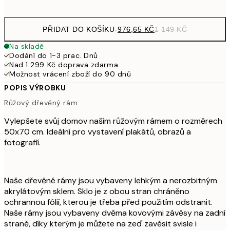
1 14
PŘIDAT DO KOŠÍKU
-
976,65 KČ
1 149 KČ
Na skladě
Dodání do 1-3 prac. Dnů
Nad 1 299 Kč doprava zdarma.
Možnost vrácení zboží do 90 dnů
POPIS VÝROBKU
Růžový dřevěný rám
Vylepšete svůj domov naším růžovým rámem o rozměrech
50x70 cm. Ideální pro vystavení plakátů, obrazů a
fotografií.
Naše dřevěné rámy jsou vybaveny lehkým a nerozbitným
akrylátovým sklem. Sklo je z obou stran chráněno
ochrannou fólií, kterou je třeba před použitím odstranit.
Naše rámy jsou vybaveny dvěma kovovými závěsy na zadní
straně, díky kterým je můžete na zeď zavěsit svisle i